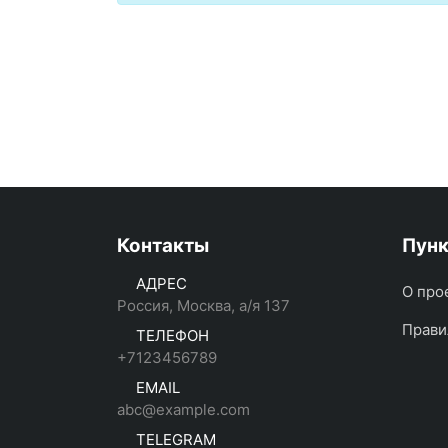
Контакты
Пун
АДРЕС
О про
Россия, Москва, а/я 137
Прави
ТЕЛЕФОН
+7123456789
EMAIL
abc@example.com
TELEGRAM