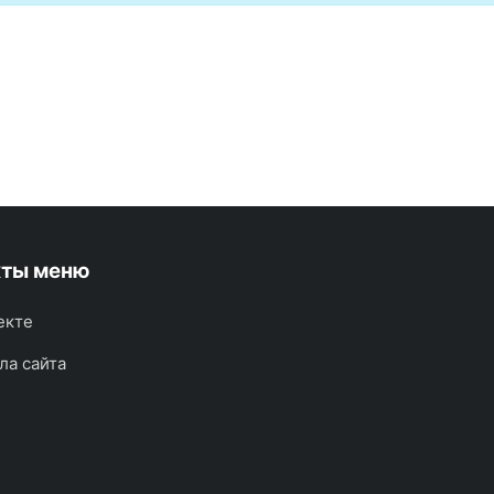
кты меню
екте
ла сайта