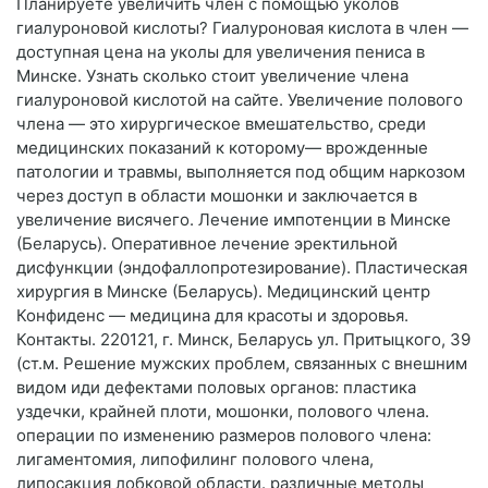
Планируете увеличить член с помощью уколов
гиалуроновой кислоты? Гиалуроновая кислота в член —
доступная цена на уколы для увеличения пениса в
Минске. Узнать сколько стоит увеличение члена
гиалуроновой кислотой на сайте. Увеличение полового
члена — это хирургическое вмешательство, среди
медицинских показаний к которому— врожденные
патологии и травмы, выполняется под общим наркозом
через доступ в области мошонки и заключается в
увеличение висячего. Лечение импотенции в Минске
(Беларусь). Оперативное лечение эректильной
дисфункции (эндофаллопротезирование). Пластическая
хирургия в Минске (Беларусь). Медицинский центр
Конфиденс — медицина для красоты и здоровья.
Контакты. 220121, г. Минск, Беларусь ул. Притыцкого, 39
(ст.м. Решение мужских проблем, связанных с внешним
видом иди дефектами половых органов: пластика
уздечки, крайней плоти, мошонки, полового члена.
операции по изменению размеров полового члена:
лигаментомия, липофилинг полового члена,
липосакция лобковой области. различные методы