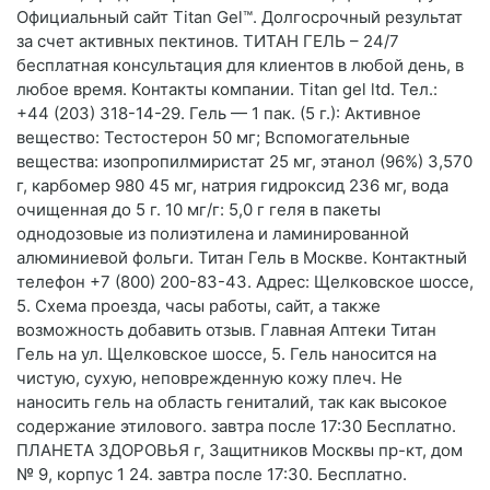
Официальный сайт Titan Gel™. Долгосрочный результат
за счет активных пектинов. ТИТАН ГЕЛЬ – 24/7
бесплатная консультация для клиентов в любой день, в
любое время. Контакты компании. Titan gel ltd. Тел.:
+44 (203) 318-14-29. Гель — 1 пак. (5 г.): Активное
вещество: Тестостерон 50 мг; Вспомогательные
вещества: изопропилмиристат 25 мг, этанол (96%) 3,570
г, карбомер 980 45 мг, натрия гидроксид 236 мг, вода
очищенная до 5 г. 10 мг/г: 5,0 г геля в пакеты
однодозовые из полиэтилена и ламинированной
алюминиевой фольги. Титан Гель в Москве. Контактный
телефон +7 (800) 200-83-43. Адрес: Щелковское шоссе,
5. Схема проезда, часы работы, сайт, а также
возможность добавить отзыв. Главная Аптеки Титан
Гель на ул. Щелковское шоссе, 5. Гель наносится на
чистую, сухую, неповрежденную кожу плеч. Не
наносить гель на область гениталий, так как высокое
содержание этилового. завтра после 17:30 Бесплатно.
ПЛАНЕТА ЗДОРОВЬЯ г, Защитников Москвы пр-кт, дом
№ 9, корпус 1 24. завтра после 17:30. Бесплатно.