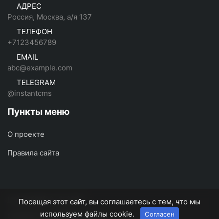
АДРЕС
Россия, Москва, а/я 137
ТЕЛЕФОН
+7123456789
EMAIL
abc@example.com
TELEGRAM
@instantcms
Пункты меню
О проекте
Правила сайта
InstantCMS 2
© 2026
Посещая этот сайт, вы соглашаетесь с тем, что мы
используем файлы cookie.
Согласен
О проекте
Правила сайта