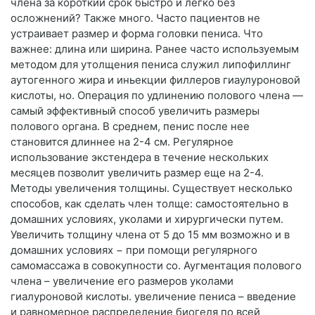
члена за короткий срок быстро и легко без
осложнений? Также много. Часто пациентов не
устраивает размер и форма головки пениса. Что
важнее: длина или ширина. Ранее часто используемым
методом для утолщения пениса служил липофиллинг
аутогенного жира и иньекции филлеров гиаулуроновой
кислоты, но. Операция по удлинению полового члена —
самый эффективный способ увеличить размеры
полового органа. В среднем, пенис после нее
становится длиннее на 2-4 см. Регулярное
использование экстендера в течение нескольких
месяцев позволит увеличить размер еще на 2-4.
Методы увеличения толщины. Существует несколько
способов, как сделать член толще: самостоятельно в
домашних условиях, уколами и хирургически путем.
Увеличить толщину члена от 5 до 15 мм возможно и в
домашних условиях − при помощи регулярного
самомассажа в совокупности со. Аугментация полового
члена – увеличение его размеров уколами
гиалуроновой кислоты. увеличение пениса – введение
и равномерное распределение биогеля по всей