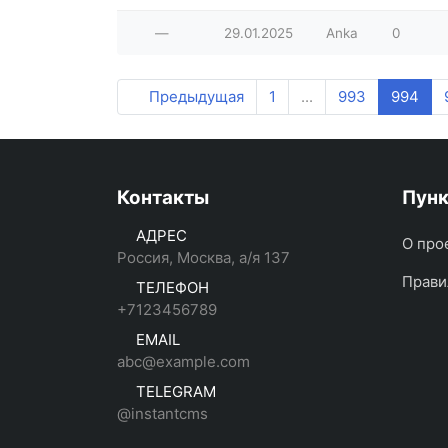
—
29.01.2025
Anka
0
Предыдущая
1
...
993
994
Контакты
Пун
АДРЕС
О про
Россия, Москва, а/я 137
Прави
ТЕЛЕФОН
+7123456789
EMAIL
abc@example.com
TELEGRAM
@instantcms