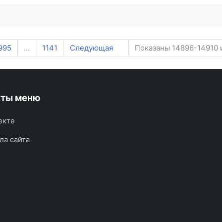
995
...
1141
Следующая
Показаны 14896-14910 
кты меню
екте
ла сайта