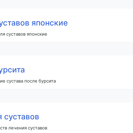
уставов японские
ля суставов японские
урсита
ие сустава после бурсита
я суставов
ств лечения суставов