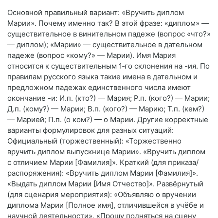
Основной правильный вариант: «Вручить диплом
Марии». Почему именно так? В этой фразе: «диплом» —
существительное в винительном падеже (вопрос «что?»
— диплом); «Марии» — существительное в дательном
падеже (вопрос «кому?» — Марии). Имя Мария
относится к существительным 1‑го склонения на -ия. По
правилам русского языка такие имена в дательном и
предложном падежах единственного числа имеют
окончание -и: И.п. (кто?) — Мария; Р.п. (кого?) — Марии;
Д.п. (кому?) — Марии; В.п. (кого?) — Марию; Т.п. (кем?)
— Марией; П.п. (о ком?) — о Марии. Другие корректные
варианты формулировок для разных ситуаций:
Официальный (торжественный): «Торжественно
вручить диплом выпускнице Марии». «Вручить диплом
с отличием Марии [Фамилия]». Краткий (для приказа/
распоряжения): «Вручить диплом Марии [Фамилия]».
«Выдать диплом Марии [Имя Отчество]». Развёрнутый
(для сценария мероприятия): «Объявляю о вручении
диплома Марии [Полное имя], отличившейся в учёбе и
научной деятельности». «Прошу подняться на сцену