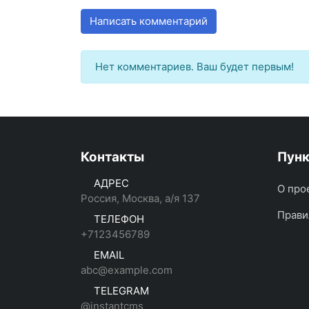
Написать комментарий
Нет комментариев. Ваш будет первым!
Контакты
Пун
АДРЕС
О про
Россия, Москва, а/я 137
Прави
ТЕЛЕФОН
+7123456789
EMAIL
abc@example.com
TELEGRAM
@instantcms