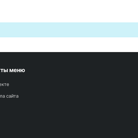
кты меню
екте
ла сайта