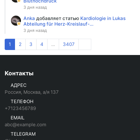
Bluthochdruck
3 дня назад
Anka
добавляет статью
Kardiologie in Lukas
Abteilung für Herz-Kreislauf-...
3 дня назад
1
2
3
4
...
3407
Контакты
АДРЕС
Россия, Москва, а/я 137
ТЕЛЕФОН
+7123456789
EMAIL
abc@example.com
TELEGRAM