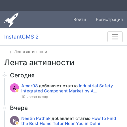
Войти
Регистрация
InstantCMS 2
Лента активности
Лента активности
Сегодня
Amar98
добавляет статью
Industrial Safety
A
Integrated Component Market by A...
10 часов назад
Вчера
Neetin Pathak
добавляет статью
How to Find
N
the Best Home Tutor Near You in Delhi