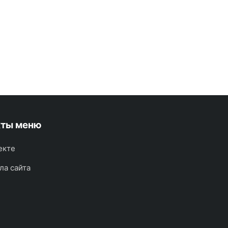
кты меню
екте
ла сайта