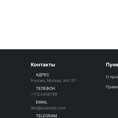
Контакты
Пун
АДРЕС
О про
Россия, Москва, а/я 137
Прави
ТЕЛЕФОН
+7123456789
EMAIL
abc@example.com
TELEGRAM