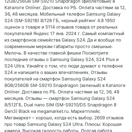
12GB/256GB SM-S9210 Snapdragon (фиолетовый) в
Каталоге Onlíner. Доставка по РБ. Оплата частями за 12,
36, 48 месяцев. Мобильный телефон Samsung Galaxy
S24 (SM-S921B) 8/128 ГБ, черный рейтинг 4.8 1950
оценок о товаре и 5114 отзывов товара от реальных
покупателей Яндекс 17 янв. 2024 г. Самый компактный
из смартфонов семейства Galaxy S24. Да и вообще по
современным меркам габариты просто смешные.
Мелочь. В качестве главной фишки Посмотрите
последние отзывы о Samsung Galaxy S24, S24 Plus и
S24 Ultra. Узнайте о том, что люди думают о телефоне
S24 и напишите о ваших впечатлениях. Отзывы
покупателей на смартфон Samsung Galaxy S24
8GB/256GB SM-S9210 Snapdragon (зеленый) в Каталоге
Onlíner. Доставка по РБ. Оплата частями за 12, 36, 48
месяцев. Отзывы — смартфон Samsung Galaxy S24
8/512ГБ, Dual nano SIM (SM-S9210/DS Snapdragon 8
Gen3) Black на megamarket.ru. Маркетплейс
Мегамаркет – хорошо, когда есть выбор. 2609 отзывов
про товар Samsung Galaxy S24 Ultra. Плюсы: Хорошая
камера, Высокая скорость работы, Долгая работа