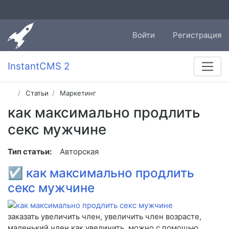
Войти
Регистрация
InstantCMS 2
Статьи
Маркетинг
как максимально продлить
секс мужчине
Тип статьи:
Авторская
☑
как максимально продлить
секс мужчине
заказать увеличить член, увеличить член возрасте,
маленький член как увеличить, можно с помощью