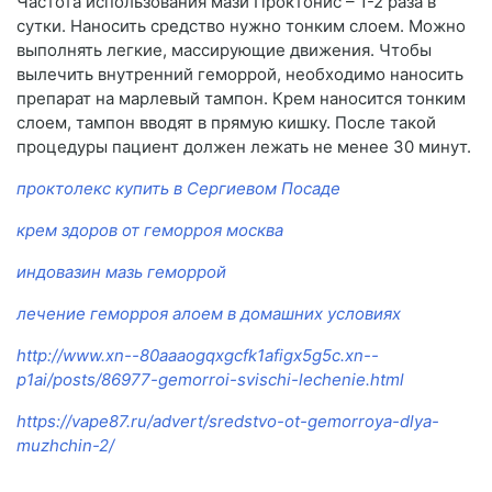
Частота использования мази Проктонис – 1-2 раза в
сутки. Наносить средство нужно тонким слоем. Можно
выполнять легкие, массирующие движения. Чтобы
вылечить внутренний геморрой, необходимо наносить
препарат на марлевый тампон. Крем наносится тонким
слоем, тампон вводят в прямую кишку. После такой
процедуры пациент должен лежать не менее 30 минут.
проктолекс купить в Сергиевом Посаде
крем здоров от геморроя москва
индовазин мазь геморрой
лечение геморроя алоем в домашних условиях
http://www.xn--80aaaogqxgcfk1afigx5g5c.xn--
p1ai/posts/86977-gemorroi-svischi-lechenie.html
https://vape87.ru/advert/sredstvo-ot-gemorroya-dlya-
muzhchin-2/