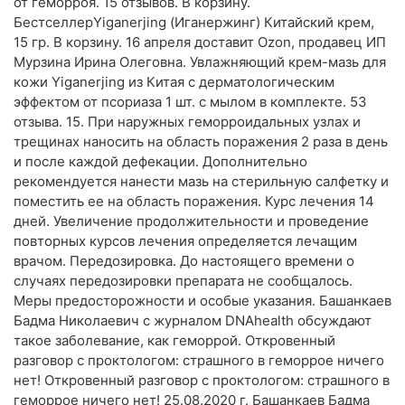
от геморроя. 15 отзывов. В корзину.
БестселлерYiganerjing (Иганержинг) Китайский крем,
15 гр. В корзину. 16 апреля доставит Ozon, продавец ИП
Мурзина Ирина Олеговна. Увлажняющий крем-мазь для
кожи Yiganerjing из Китая с дерматологическим
эффектом от псориаза 1 шт. с мылом в комплекте. 53
отзыва. 15. При наружных геморроидальных узлах и
трещинах наносить на область поражения 2 раза в день
и после каждой дефекации. Дополнительно
рекомендуется нанести мазь на стерильную салфетку и
поместить ее на область поражения. Курс лечения 14
дней. Увеличение продолжительности и проведение
повторных курсов лечения определяется лечащим
врачом. Передозировка. До настоящего времени о
случаях передозировки препарата не сообщалось.
Меры предосторожности и особые указания. Башанкаев
Бадма Николаевич с журналом DNAhealth обсуждают
такое заболевание, как геморрой. Откровенный
разговор с проктологом: страшного в геморрое ничего
нет! Откровенный разговор с проктологом: страшного в
геморрое ничего нет! 25.08.2020 г. Башанкаев Бадма