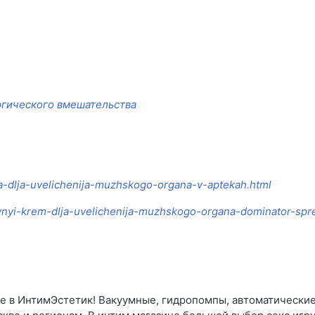
ргического вмешательства
ema-dlja-uvelichenija-muzhskogo-organa-v-aptekah.html
ivnyi-krem-dlja-uvelichenija-muzhskogo-organa-dominator-spre
е в ИнтимЭстетик! Вакуумные, гидропомпы, автоматические