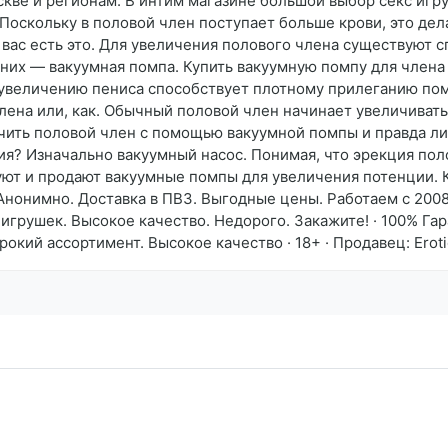
кве и регионам. В интим магазине большой выбор секс игр
 Поскольку в половой член поступает больше крови, это дел
у вас есть это. Для увеличения полового члена существуют 
 них — вакуумная помпа. Купить вакуумную помпу для члена
увеличению пениса способствует плотному прилеганию помп
ена или, как. Обычный половой член начинает увеличиватьс
ичить половой член с помощью вакуумной помпы и правда ли
я? Изначально вакуумный насос. Понимая, что эрекция поло
уют и продают вакуумные помпы для увеличения потенции. 
 Анонимно. Доставка в ПВЗ. Выгодные цены. Работаем с 2008 
игрушек. Высокое качество. Недорого. Закажите! · 100% Гар
рокий ассортимент. Высокое качество · 18+ · Продавец: Ero