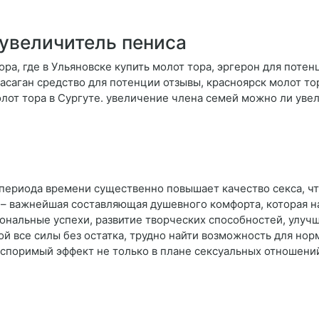
увеличитель пениса
ора, где в Ульяновске купить молот тора, эргерон для поте
асаган средство для потенции отзывы, красноярск молот то
молот тора в Сургуте. увеличение члена семей можно ли уве
периода времени существенно повышает качество секса, ч
– важнейшая составляющая душевного комфорта, которая на
ональные успехи, развитие творческих способностей, улучш
й все силы без остатка, трудно найти возможность для но
оспоримый эффект не только в плане сексуальных отношени