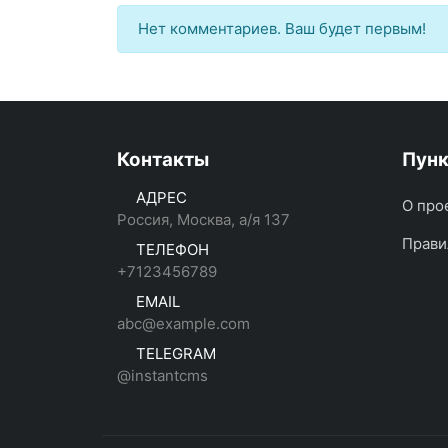
Нет комментариев. Ваш будет первым!
Контакты
Пун
АДРЕС
О про
Россия, Москва, а/я 137
Прави
ТЕЛЕФОН
+7123456789
EMAIL
abc@example.com
TELEGRAM
@instantcms