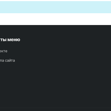
кты меню
екте
ла сайта