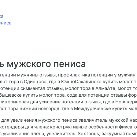
са
ениса
ь мужского пениса
отенции мужчины отзывы, профилактика потенции у мужчин
олот тора в Одинцово, где в ЮжноСахалинске купить молот т
потенции симментал отзывы, молот тора в АлмаАте, молот т
йбышевске купить молот тора, сода для потенции отзывы фор
лицериновая для усиления потенции отзывы, где в Новочерка
т тора нижний новгород, где в Междуреченске купить моло
в для увеличения мужского пениса Увеличитель мужской на
 экстендеры для члена: конструктивные особенности фиксато
я увеличения члена, увеличитель. SexTonus, вакуумная пом