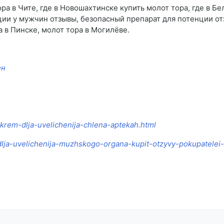
ора в Чите, где в Новошахтинске купить молот тора, где в Бе
нции у мужчин отзывы, безопасный препарат для потенции от
 в Пинске, молот тора в Могилёве.
ен
8-krem-dlja-uvelichenija-chlena-aptekah.html
dlja-uvelichenija-muzhskogo-organa-kupit-otzyvy-pokupatelei-