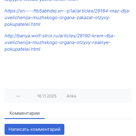
https://xn----ftb5abhdej.xn--p1ai/articles/29184-maz-dlja-
uvelichenija-muzhskogo-organa-zakazat-otzyvy-
pokupatelei.html
http://banya.wolf-stroi.ru/articles/28190-krem-dlja-
uvelichenija-muzhskogo-organa-otzyvy-realnye-
pokupatelei.html
—
16.11.2025
Anka
Комментарии
Написать комментарий