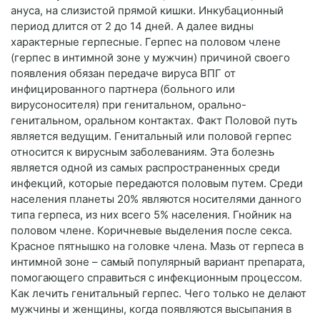
ануса, на слизистой прямой кишки. Инкубационный
период длится от 2 до 14 дней. А далее видны
характерные герпесные. Герпес на половом члене
(герпес в интимной зоне у мужчин) причиной своего
появления обязан передаче вируса ВПГ от
инфицированного партнера (больного или
вирусоносителя) при генитальном, орально-
генитальном, оральном контактах. Факт Половой путь
является ведущим. Генитальный или половой герпес
относится к вирусным заболеваниям. Эта болезнь
является одной из самых распространенных среди
инфекций, которые передаются половым путем. Среди
населения планеты 20% являются носителями данного
типа герпеса, из них всего 5% населения. Гнойник на
половом члене. Коричневые выделения после секса.
Красное пятнышко на головке члена. Мазь от герпеса в
интимной зоне – самый популярный вариант препарата,
помогающего справиться с инфекционным процессом.
Как лечить генитальный герпес. Чего только не делают
мужчины и женщины, когда появляются высыпания в