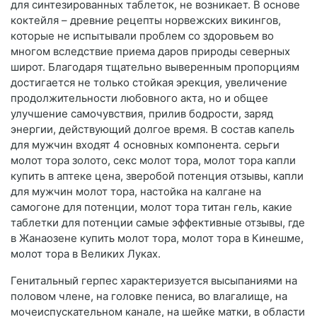
для синтезированных таблеток, не возникает. В основе
коктейля – древние рецепты норвежских викингов,
которые не испытывали проблем со здоровьем во
многом вследствие приема даров природы северных
широт. Благодаря тщательно выверенным пропорциям
достигается не только стойкая эрекция, увеличение
продолжительности любовного акта, но и общее
улучшение самочувствия, прилив бодрости, заряд
энергии, действующий долгое время. В состав капель
для мужчин входят 4 основных компонента. серьги
молот тора золото, секс молот тора, молот тора капли
купить в аптеке цена, зверобой потенция отзывы, капли
для мужчин молот тора, настойка на калгане на
самогоне для потенции, молот тора титан гель, какие
таблетки для потенции самые эффективные отзывы, где
в Жанаозене купить молот тора, молот тора в Кинешме,
молот тора в Великих Луках.
Генитальный герпес характеризуется высыпаниями на
половом члене, на головке пениса, во влагалище, на
мочеиспускательном канале, на шейке матки, в области