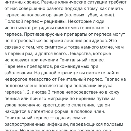
интимных зонах. Разные клинические ситуации требуют
от нас совершенно разного подхода к тому, как лечить
герпес на половых органах (половых губах, члене).
Половой герпес – рецидивы. Некоторые люди
испытывают рецидивы симптомов генитального
герпеса. Противовирусные препараты от герпеса могут
не потребоваться во время лечения рецидивов. Это
связано с тем, что симптомы тогда намного мягче, чем
в первый раз, и длятся всего. Лекарства, которые
используют при лечении Генитальный герпес.
Перечень препаратов, рекомендуемых при
заболевании. На данной странице вы сможете найти
недорогое лекарство от Генитальный герпес. Герпес на
половом члене появляется при попадании вируса
герпеса 1, 2, иногда 3 типов непосредственно в кожу
пениса или при его миграции по нервным путям из
узлов пояснично-крестцового сплетения, где он
находится в латентной форме, в половой член.
Генитальный герпес — одна из самых
распространенных инфекций, передающихся половым
путем. Не исключено и оральное заражение, оно