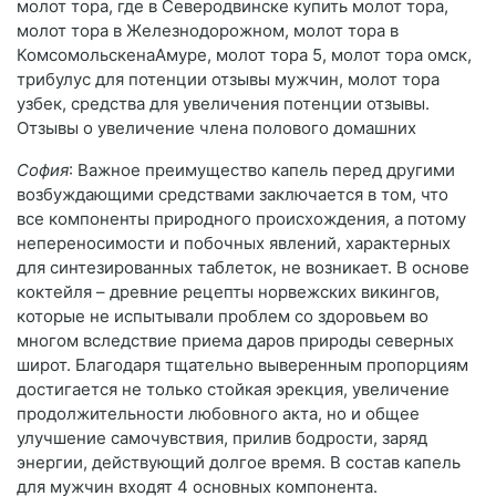
молот тора, где в Северодвинске купить молот тора,
молот тора в Железнодорожном, молот тора в
КомсомольскенаАмуре, молот тора 5, молот тора омск,
трибулус для потенции отзывы мужчин, молот тора
узбек, средства для увеличения потенции отзывы.
Отзывы о увеличение члена полового домашних
София
: Важное преимущество капель перед другими
возбуждающими средствами заключается в том, что
все компоненты природного происхождения, а потому
непереносимости и побочных явлений, характерных
для синтезированных таблеток, не возникает. В основе
коктейля – древние рецепты норвежских викингов,
которые не испытывали проблем со здоровьем во
многом вследствие приема даров природы северных
широт. Благодаря тщательно выверенным пропорциям
достигается не только стойкая эрекция, увеличение
продолжительности любовного акта, но и общее
улучшение самочувствия, прилив бодрости, заряд
энергии, действующий долгое время. В состав капель
для мужчин входят 4 основных компонента.