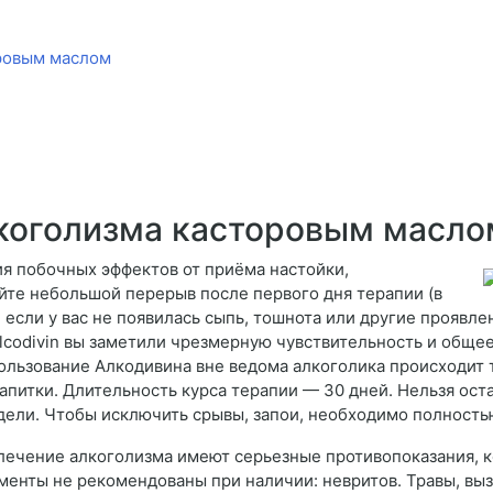
оровым маслом
коголизма касторовым масло
я побочных эффектов от приёма настойки,
йте небольшой перерыв после первого дня терапии (в
 если у вас не появилась сыпь, тошнота или другие проявл
lcodivin вы заметили чрезмерную чувствительность и общее
пользование Алкодивина вне ведома алкоголика происходит т
напитки. Длительность курса терапии — 30 дней. Нельзя ост
едели. Чтобы исключить срывы, запои, необходимо полность
лечение алкоголизма имеют серьезные противопоказания, 
менты не рекомендованы при наличии: невритов. Травы, в