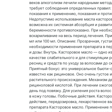
веков алкоголизм лечили народными метода
требует соблюдения определенных правил: 
показания к применению, показания и против
Недопустимо использование масла касторов
возможна их системная абсорбция и развит
беременности противопоказано. При необхо
вскармливание на весь период лечения. При
мл или 100 мл. Описание: Прозрачная, густ
необходимости применения препарата в пер
и дозы: Внутрь. Касторовое масло — одно и
качестве слабительного и для стимуляции р
ресниц и средств по уходу за волосами до 
Приятный бонус: это универсальное бьюти-с
известно как рициновое. Оно очень густое 
растительного происхождения. Механизм де
рициноловой кислотой. При лечении ожогов,
день под повязку. Для усиления роста волос
в кожу головы. Побочные действия. Касторо
действие, передозировка, лекарственное 
препарата Касторовое масло. Применение пр