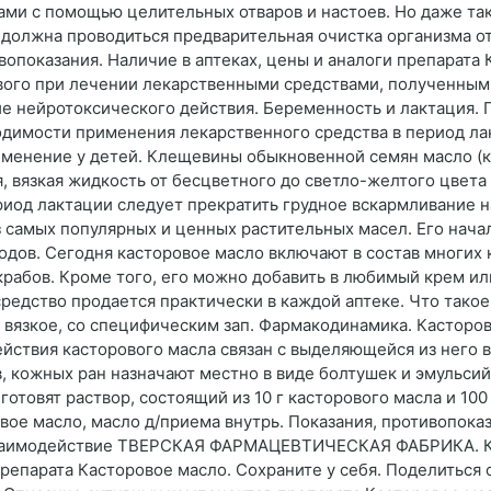
ми с помощью целительных отваров и настоев. Но даже така
должна проводиться предварительная очистка организма от
опоказания. Наличие в аптеках, цены и аналоги препарата К
ого при лечении лекарственными средствами, полученными 
ие нейротоксического действия. Беременность и лактация.
димости применения лекарственного средства в период ла
менение у детей. Клещевины обыкновенной семян масло (ка
ая, вязкая жидкость от бесцветного до светло-желтого цвет
иод лактации следует прекратить грудное вскармливание н
з самых популярных и ценных растительных масел. Его нача
одов. Сегодня касторовое масло включают в состав многих 
скрабов. Кроме того, его можно добавить в любимый крем и
редство продается практически в каждой аптеке. Что тако
и вязкое, со специфическим зап. Фармакодинамика. Касторо
йствия касторового масла связан с выделяющейся из него 
 кожных ран назначают местно в виде болтушек и эмульсий 
 готовят раствор, состоящий из 10 г касторового масла и 10
вое масло, масло д/приема внутрь. Показания, противопока
взаимодействие ТВЕРСКАЯ ФАРМАЦЕВТИЧЕСКАЯ ФАБРИКА. Каст
епарата Касторовое масло. Сохраните у себя. Поделиться с