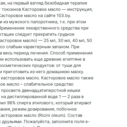
я, на первый взгляд безобидная терапия
 токсинов Касторовое масло — инструкция,
асторовое масло на сайте 103.by.
из мужского папоротника, т.к. при этом
 Применение лекарственного средства при
ктации следует прекратить грудное
сторовое масло) — 25 мл, 30 мл, 40 мл, 50
а со слабым характерным запахом. При
а весь период лечения. Способ применения
ли использовать еще древние египтяне в
косметических продуктов: от туши для
ли приготовить из него домашнюю маску.
е касторовое масло. Касторовое масло также
вое масло – слабительное средство
в просвете двенадцатиперстной кишки
на дистиллированной воде 1 — 2 раза в
0 мл 96% спирта этилового, который втирают
зания, режим дозирования, побочное
оровое масло (Ricini oleum). Состав
 друзьями. Пожалуйста, заполните поля e-