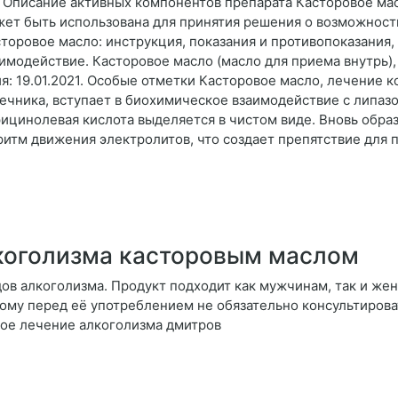
. Описание активных компонентов препарата Касторовое масл
ет быть использована для принятия решения о возможност
сторовое масло: инструкция, показания и противопоказания, 
аимодействие. Касторовое масло (масло для приема внутрь
: 19.01.2021. Особые отметки Касторовое масло, лечение 
шечника, вступает в биохимическое взаимодействие с липаз
 рицинолевая кислота выделяется в чистом виде. Вновь обра
итм движения электролитов, что создает препятствие для 
коголизма касторовым маслом
дов алкоголизма. Продукт подходит как мужчинам, так и же
тому перед её употреблением не обязательно консультирова
гое лечение алкоголизма дмитров