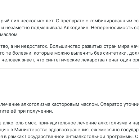
рый пил несколько лет. О препарате с комбинированным со
му и незаметно подмешивала Алкодивин. Непереносимость сф
 маслом
ство, а ни недостаток. Большинство развитых стран мира на
что те болезни, которые можно вылечить без синтетики, до
еловек знает, что синтетические лекарства лечат один орг
 лечение алкоголизма касторовым маслом. Оператор уточнит 
тите её при получении.
алкоголь омск. принудительное лечение алкоголизма и нар
цию в Министерстве здравоохранения, ежемесячно государ
ся в рамках Государственной антиалкогольной программы. С