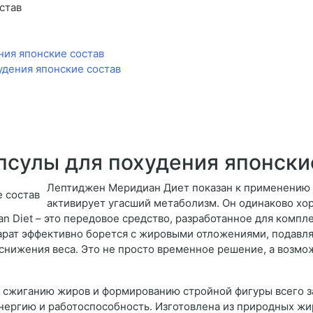
став
ния японские состав
удения японские состав
псулы для похудения японски
Лептиджен Меридиан Диет показан к применению 
активирует угасший метаболизм. Он одинаково х
n Diet – это передовое средство, разработанное для комп
арат эффективно борется с жировыми отложениями, подавля
снижения веса. Это не просто временное решение, а возмо
 сжиганию жиров и формированию стройной фигуры всего за
нергию и работоспособность. Изготовлена из природных жи