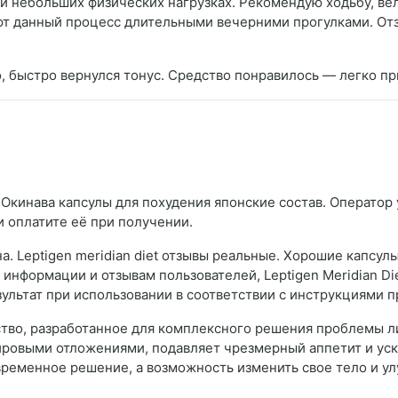
 небольших физических нагрузках. Рекомендую ходьбу, вел
т данный процесс длительными вечерними прогулками. Отз
, быстро вернулся тонус. Средство понравилось — легко пр
 Окинава капсулы для похудения японские состав. Оператор 
и оплатите её при получении.
. Leptigen meridian diet отзывы реальные. Хорошие капсул
информации и отзывам пользователей, Leptigen Meridian Di
ультат при использовании в соответствии с инструкциями п
едство, разработанное для комплексного решения проблемы 
ировыми отложениями, подавляет чрезмерный аппетит и уск
временное решение, а возможность изменить свое тело и ул