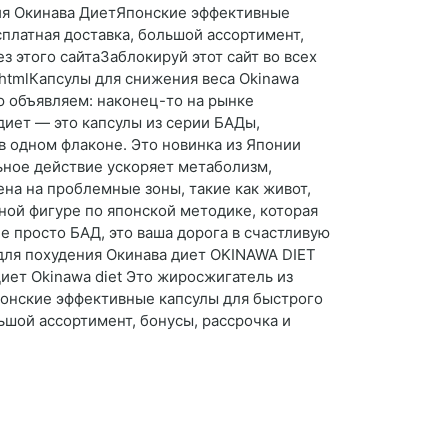
ния Окинава ДиетЯпонские эффективные
платная доставка, большой ассортимент,
з этого сайтаЗаблокируй этот сайт во всех
a.htmlКапсулы для снижения веса Okinawa
ью объявляем: наконец-то на рынке
диет — это капсулы из серии БАДы,
 одном флаконе. Это новинка из Японии
ьное действие ускоряет метаболизм,
на на проблемные зоны, такие как живот,
ьной фигуре по японской методике, которая
е просто БАД, это ваша дорога в счастливую
 для похудения Окинава диет OKINAWA DIET
иет Okinawa diet Это жиросжигатель из
понские эффективные капсулы для быстрого
ьшой ассортимент, бонусы, рассрочка и