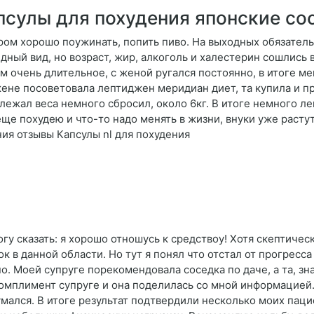
псулы для похудения японские со
ром хорошо поужинать, попить пиво. На выходных обязатель
идный вид, но возраст, жир, алкоголь и халестерин сошлись
м очень длительное, с женой ругался постоянно, в итоге ме
жене посоветовала лептиджен меридиан диет, та купила и п
 лежал веса немного сбросил, около 6кг. В итоге немного ле
ще похудею и что-то надо менять в жизни, внуки уже растут, 
ия отзывы Капсулы nl для похудения
могу сказать: я хорошо отношусь к средствоу! Хотя скептичес
к в данной области. Но тут я понял что отстал от прогресса
 Моей супруге порекомендовала соседка по даче, а та, зна
комплимент супруге и она поделилась со мной информацией. 
умался. В итоге результат подтвердили несколько моих пац