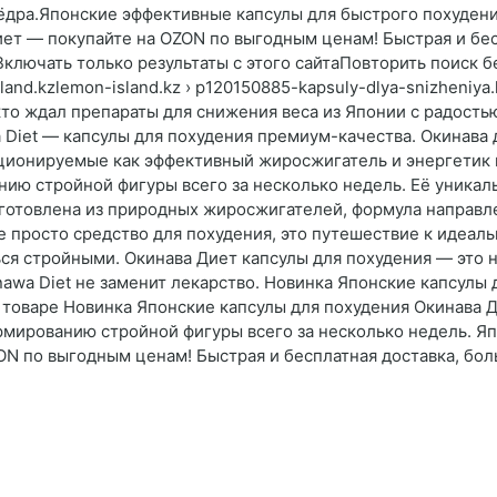
 бёдра.Японские эффективные капсулы для быстрого похуде
иет — покупайте на OZON по выгодным ценам! Быстрая и бес
Включать только результаты с этого сайтаПовторить поиск бе
land.kzlemon-island.kz › p120150885-kapsuly-dlya-snizheniy
, кто ждал препараты для снижения веса из Японии с радост
Diet — капсулы для похудения премиум-качества. Окинава 
ционируемые как эффективный жиросжигатель и энергетик в
ию стройной фигуры всего за несколько недель. Её уникал
готовлена из природных жиросжигателей, формула направле
не просто средство для похудения, это путешествие к идеал
я стройными. Окинава Диет капсулы для похудения — это н
nawa Diet не заменит лекарство. Новинка Японские капсулы
 товаре Новинка Японские капсулы для похудения Окинава Д
мированию стройной фигуры всего за несколько недель. Я
N по выгодным ценам! Быстрая и бесплатная доставка, бол