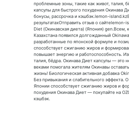
проблемные зоны, такие как живот, талия,
капсулы для быстрого похудения Окинава Д
бонусы, рассрочка и кэшбэк.lemon-island.kz
результатахОтправить отзыв о сайтеlemon-is
Diet (Окинавская диета) (Япония) gen.Всем
Казахстана появился долгожданный Okinawa 
разработанные по японской формуле и пози
способствует сжиганию жиров и формирован
повышает энергию и работоспособность. Из
талия, бёдра. Окинава Диет капсулы — это 
веками помогала жителям Окинавы оставатьс
жизнь! Биологическая активная добавка Oki
Без привыкания и слабительного эффекта. О
Японии способствует сжиганию жиров и фор
похудения Окинава Диет — покупайте на OZO
кэшбэк.