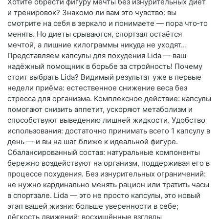
Хотите обрести фигуру мечты без изнурительных диет
и тренировок? Знакомо ли вам это чувство: вы
смотрите на себя в зеркало и понимаете — пора что‑то
менять. Но диеты срываются, спортзал остаётся
мечтой, а лишние килограммы никуда не уходят…
Представляем капсулы для похудения Lida — ваш
надёжный помощник в борьбе за стройность! Почему
стоит выбрать Lida? Видимый результат уже в первые
недели приёма: естественное снижение веса без
стресса для организма. Комплексное действие: капсулы
помогают снизить аппетит, ускоряют метаболизм и
способствуют выведению лишней жидкости. Удобство
использования: достаточно принимать всего 1 капсулу в
день — и вы на шаг ближе к идеальной фигуре.
Сбалансированный состав: натуральные компоненты
бережно воздействуют на организм, поддерживая его в
процессе похудения. Без изнурительных ограничений:
не нужно кардинально менять рацион или тратить часы
в спортзале. Lida — это не просто капсулы, это новый
этап вашей жизни: больше уверенности в себе;
лёгкость движений; восхищённые взгляды