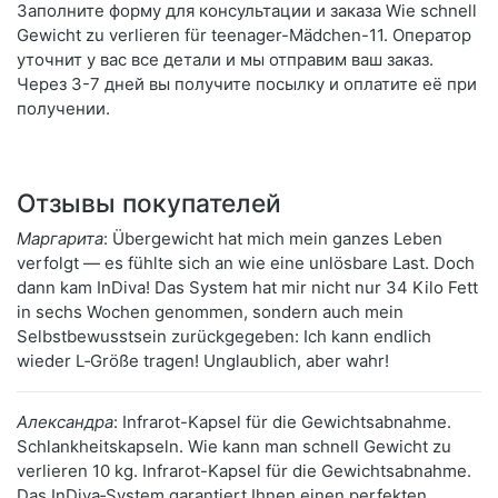
Заполните форму для консультации и заказа Wie schnell
Gewicht zu verlieren für teenager-Mädchen-11. Оператор
уточнит у вас все детали и мы отправим ваш заказ.
Через 3-7 дней вы получите посылку и оплатите её при
получении.
Отзывы покупателей
Маргарита
: Übergewicht hat mich mein ganzes Leben
verfolgt — es fühlte sich an wie eine unlösbare Last. Doch
dann kam InDiva! Das System hat mir nicht nur 34 Kilo Fett
in sechs Wochen genommen, sondern auch mein
Selbstbewusstsein zurückgegeben: Ich kann endlich
wieder L‑Größe tragen! Unglaublich, aber wahr!
Александра
: Infrarot-Kapsel für die Gewichtsabnahme.
Schlankheitskapseln. Wie kann man schnell Gewicht zu
verlieren 10 kg. Infrarot-Kapsel für die Gewichtsabnahme.
Das InDiva‑System garantiert Ihnen einen perfekten