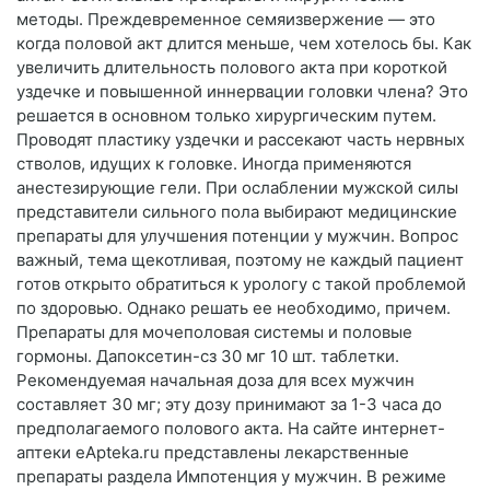
методы. Преждевременное семяизвержение — это
когда половой акт длится меньше, чем хотелось бы. Как
увеличить длительность полового акта при короткой
уздечке и повышенной иннервации головки члена? Это
решается в основном только хирургическим путем.
Проводят пластику уздечки и рассекают часть нервных
стволов, идущих к головке. Иногда применяются
анестезирующие гели. При ослаблении мужской силы
представители сильного пола выбирают медицинские
препараты для улучшения потенции у мужчин. Вопрос
важный, тема щекотливая, поэтому не каждый пациент
готов открыто обратиться к урологу с такой проблемой
по здоровью. Однако решать ее необходимо, причем.
Препараты для мочеполовая системы и половые
гормоны. Дапоксетин-сз 30 мг 10 шт. таблетки.
Рекомендуемая начальная доза для всех мужчин
составляет 30 мг; эту дозу принимают за 1-3 часа до
предполагаемого полового акта. На сайте интернет-
аптеки еApteka.ru представлены лекарственные
препараты раздела Импотенция у мужчин. В режиме