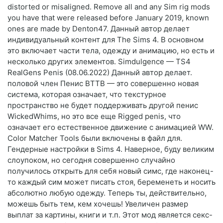
distorted or misaligned. Remove all and any Sim rig mods
you have that were released before January 2019, known
ones are made by Denton47. Данный автор делает
индивидуальный контент для The Sims 4. В основном
это включает части тела, одежду и анимацию, но есть и
несколько других элементов. Simdulgence — TS4
RealGens Penis (08.06.2022) Данный автор делает.
половой член Пенис BTTB — это совершенно новая
система, которая означает, что текстурное
пространство не будет поддерживать другой пенис
WickedWhims, но это все еще Rigged penis, что
означает его естественное движение с анимацией WW.
Color Matcher Tools были включены в файл для.
Гендерные настройки в Sims 4⁠⁠. Наверное, буду великим
слоупоком, но сегодня совершенно случайно
получилось открыть для себя новый симс, где наконец-
то каждый сим может писать стоя, беременеть и носить
абсолютно любую одежду. Теперь ты, действительно,
можешь быть тем, кем хочешь! Увеличен размер
выплат за картины, книги и т.п. Этот мод является секс-