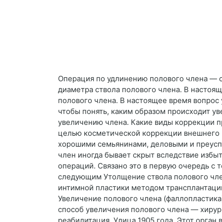
Операция по удлинению полового члена — 
диаметра ствола полового члена. В настоя
полового члена. В настоящее время вопрос 
чтобы понять, каким образом происходит у
увеличению члена. Какие виды коррекции п
целью косметической коррекции внешнего в
хорошими семьянинами, деловыми и преуспе
член иногда бывает скрыт вследствие избы
операций. Связано это в первую очередь с
следующим Утолщение ствола полового чле
интимной пластики методом трансплантации
Увеличение полового члена (фаллопластик
способ увеличения полового члена — хирур
реабилитация. Улица 1905 года. Этот орга