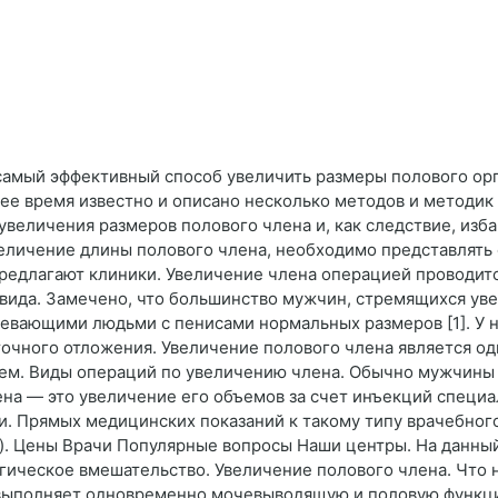
самый эффективный способ увеличить размеры полового орг
щее время известно и описано несколько методов и методи
увеличения размеров полового члена и, как следствие, изб
величение длины полового члена, необходимо представлять 
редлагают клиники. Увеличение члена операцией проводитс
ида. Замечено, что большинство мужчин, стремящихся уве
вающими людьми с пенисами нормальных размеров [1]. У н
точного отложения. Увеличение полового члена является о
 тем. Виды операций по увеличению члена. Обычно мужчины
на — это увеличение его объемов за счет инъекций специ
. Прямых медицинских показаний к такому типу врачебног
а). Цены Врачи Популярные вопросы Наши центры. На данн
гическое вмешательство. Увеличение полового члена. Что 
н выполняет одновременно мочевыводящую и половую функци