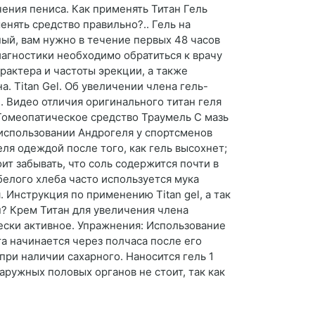
чения пениса. Как применять Титан Гель
нять средство правильно?.. Гель на
ый, вам нужно в течение первых 48 часов
агностики необходимо обратиться к врачу
рактера и частоты эрекции, а также
. Titan Gel. Об увеличении члена гель-
. Видео отличия оригинального титан геля
 Гомеопатическое средство Траумель С мазь
использовании Андрогеля у спортсменов
еля одеждой после того, как гель высохнет;
ит забывать, что соль содержится почти в
белого хлеба часто используется мука
. Инструкция по применению Titan gel, а так
н? Крем Титан для увеличения члена
ески активное. Упражнения: Использование
та начинается через полчаса после его
ри наличии сахарного. Наносится гель 1
аружных половых органов не стоит, так как