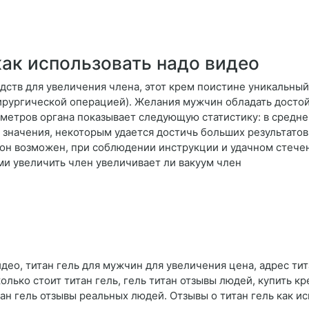
как использовать надо видео
едств для увеличения члена, этот крем поистине уникальны
хирургической операцией). Желания мужчин обладать досто
метров органа показывает следующую статистику: в средне
ие значения, некоторым удается достичь больших результато
о он возможен, при соблюдении инструкции и удачном стечен
и увеличить член увеличивает ли вакуум член
део, титан гель для мужчин для увеличения цена, адрес тит
олько стоит титан гель, гель титан отзывы людей, купить кр
тан гель отзывы реальных людей. Отзывы о титан гель как и