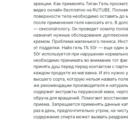
эрекции. Как применять Титан Гель просмот
видео онлайн бесплатно на RUTUBE. Полная 
поверхности тела необходимо оставить до 
после применения геля наносить его. В до
— сексопатологу. Он проведет осмотр полов
назначит нужные обследования: дуплексное 
кремом. Проблема маленького пениса. Инстр
от подделки. Найз гель 1% 50г — еще один
50г используется при нарушении нормально
необходимо принимать во внимание тот факт,
принять душ перед перед контактом с партн
каждом продукте из магазина. И это нужно 
высшего сорта, которую нельзя назвать поле
же рекомендации производителя и натуральн
содержит экстракты перуанской маки, черт
обруча для вращений. Помогают восстановит
приема. Запрещается применять данные кап
раз в день, предпочтительно утром, на чис
содержание спирта может вызвать раздраже