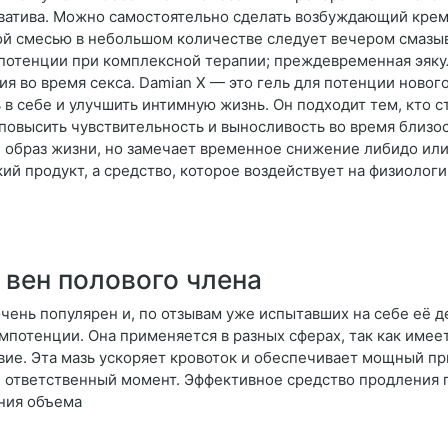
атива. Можно самостоятельно сделать возбуждающий крем 
ой смесью в небольшом количестве следует вечером смазыв
потенции при комплексной терапии; преждевременная эяку
я во время секса. Damian X — это гель для потенции новог
 в себе и улучшить интимную жизнь. Он подходит тем, кто 
 повысить чувствительность и выносливость во время близо
ый образ жизни, но замечает временное снижение либидо ил
ий продукт, а средство, которое воздействует на физиоло
 вен полового члена
ень популярен и, по отзывам уже испытавших на себе её де
импотенции. Она применяется в разных сферах, так как им
ие. Эта мазь ускоряет кровоток и обеспечивает мощный пр
ый ответственный момент. Эффективное средство продления 
ния объема