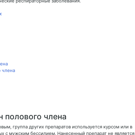
ические респираторные заболевания.
<
лена
о члена
н полового члена
вым, группа других препаратов используется курсом или в
ых с мужским бессилием. Нанесенный препарат не является