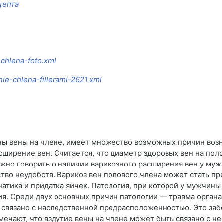
цепта
-chlena-foto.xml
ie-chlena-fillerami-2621.xml
ны вены на члене, имеет множество возможных причин воз
сширение вен. Считается, что диаметр здоровых вен на по
ожно говорить о наличии варикозного расширения вен у м
тво неудобств. Варикоз вен полового члена может стать п
атика и придатка яичек. Патология, при которой у мужчины
. Среди двух основных причин патологии — травма органа
 связано с наследственной предрасположенностью. Это заб
мечают, что вздутие вены на члене может быть связано с н