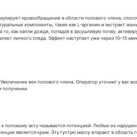
имулирует кровообращение в области полового члена, спос
туральные компоненты, такие как L-аргинин и экстракт же
то, как капли дождя, попадая в засушливую почву, активир
вляет липкого следа. Эффект наступает уже через 10–15 ми
Увеличение вен полового члена. Оператор уточнит у вас все
и получении.
а к половому акту называется потенцией. Любые ее наруше
нции является крем. Эту густую массу втирают в область 