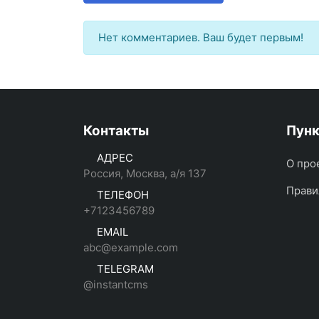
Нет комментариев. Ваш будет первым!
Контакты
Пун
АДРЕС
О про
Россия, Москва, а/я 137
Прави
ТЕЛЕФОН
+7123456789
EMAIL
abc@example.com
TELEGRAM
@instantcms