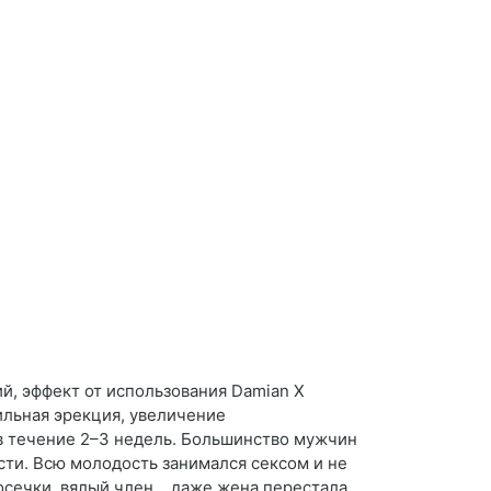
й, эффект от использования Damian X
ильная эрекция, увеличение
в течение 2–3 недель. Большинство мужчин
сти. Всю молодость занимался сексом и не
 осечки, вялый член… даже жена перестала