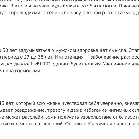
ию. В итоге я не знал, куда бежать, чтобы помогли! Пока не
т с прелюдиями, а теперь по часу с женой развлекаемся, д
 50 лет задумываться о мужском здоровье нет смысла. Ста
в период с 27 до 35 лет. Импотенция — заболевание распро
ье, когда уже НИЧЕГО сделать будет нельзя. Увеличение чл
 члена гормонами
 лет, который всю жизнь чувствовал себя уверенно, внезапн
ывает раздражение, тревогу и даже избегание интимных си
не может расслабиться и получить удовольствие от близост
яние и качество отношений. Отзывы о Увеличение члена во