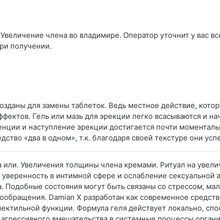
Увеличение члена во владимире. Оператор уточнит у вас вс
при получении.
 созданы для замены таблеток. Ведь местное действие, кот
ффектов. Гель или мазь для эрекции легко всасываются и н
енции и наступление эрекции достигается почти моментальн
ство «два в одном», т.к. благодаря своей текстуре они ус
а или. Увеличения толщины члена кремами. Ритуал на увели
 уверенность в интимной сфере и ослабление сексуальной
. Подобные состояния могут быть связаны со стрессом, м
обращения. Damian X разработан как современное средств
ектильной функции. Формула геля действует локально, сп
агрессивного вмешательства в системные процессы органи