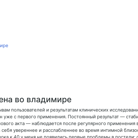
мире
лена во владимире
ывам пользователей и результатам клинических исследовани
н уже с первого применения. Постоянный результат — стаб
ового акта — наблюдается после регулярного применения 
ь себя увереннее и расслабленнее во время интимной близо
 пока к 40 у меня не появились первые проблемы в постели: