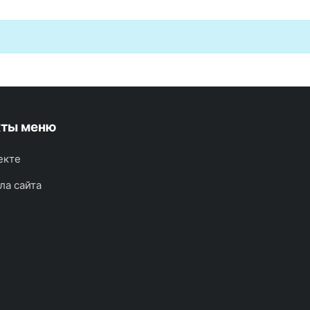
кты меню
екте
ла сайта