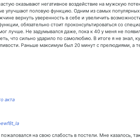
ачастую оказывают негативное воздействие на мужскую пот
е улучшают половую функцию. Одним из самых популярных 
чине вернуть уверенность в себе и увеличить возможности
ункции, обязательно стоит проконсультироваться со специ
мог лучше. Не задумывался даже, пока к 40 у меня не появ
ть, что сильно ударило по самолюбию. В итоге я не знал, к
сливости. Раньше максимум был 20 минут с прелюдиями, а т
о акта
oewf8t_Ia
 пожаловался на свою слабость в постели. Мне казалось, так