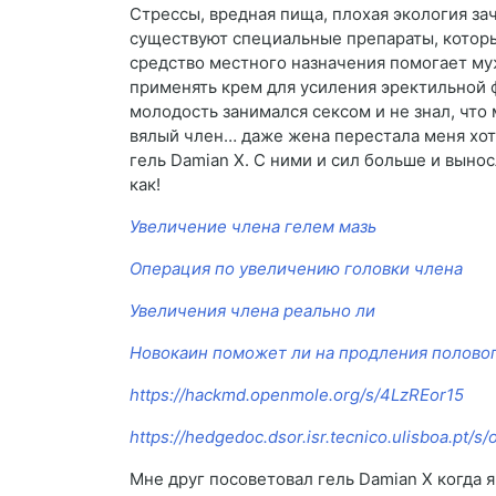
Стрессы, вредная пища, плохая экология з
существуют специальные препараты, которы
средство местного назначения помогает муж
применять крем для усиления эректильной ф
молодость занимался сексом и не знал, что 
вялый член… даже жена перестала меня хоте
гель Damian X. С ними и сил больше и выно
как!
Увеличение члена гелем мазь
Операция по увеличению головки члена
Увеличения члена реально ли
Новокаин поможет ли на продления половог
https://hackmd.openmole.org/s/4LzREor15
https://hedgedoc.dsor.isr.tecnico.ulisboa.pt/s/
Мне друг посоветовал гель Damian X когда я