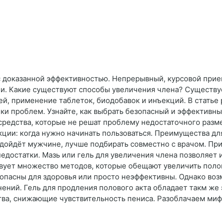
с доказанной эффективностью. Непрерывный, курсовой при
ии. Какие существуют способы увеличения члена? Существу
лей, применение таблеток, биодобавок и инъекций. В статье
ки проблем. Узнайте, как выбрать безопасный и эффективны
 средства, которые не решат проблему недостаточного разм
екции: когда нужно начинать пользоваться. Преимущества д
дойдёт мужчине, лучше подбирать совместно с врачом. При
едостатки. Мазь или гель для увеличения члена позволяет 
вует множество методов, которые обещают увеличить полово
 опасны для здоровья или просто неэффективны. Однако во
ний. Гель для продления полового акта обладает такм же э
ва, снижающие чувствительность пениса. Разоблачаем мифы