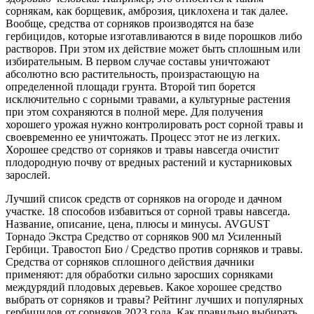
сорнякам, как борщевик, амброзия, циклохена и так далее.
Вообще, средства от сорняков производятся на базе
гербицидов, которые изготавливаются в виде порошков либо
растворов. При этом их действие может быть сплошным или
избирательным. В первом случае составы уничтожают
абсолютно всю растительность, произрастающую на
определенной площади грунта. Второй тип борется
исключительно с сорными травами, а культурные растения
при этом сохраняются в полной мере. Для получения
хорошего урожая нужно контролировать рост сорной травы и
своевременно ее уничтожать. Процесс этот не из легких.
Хорошее средство от сорняков и травы навсегда очистит
плодородную почву от вредных растений и кустарниковых
зарослей.
Лучший список средств от сорняков на огороде и дачном
участке. 18 способов избавиться от сорной травы навсегда.
Название, описание, цена, плюсы и минусы. AVGUST
Торнадо Экстра Средство от сорняков 900 мл Усиленный
Гербици. Травостоп Био / Средство против сорняков и травы.
Средства от сорняков сплошного действия дачники
применяют: для обработки сильно заросших сорняками
междурядий плодовых деревьев. Какое хорошее средство
выбрать от сорняков и травы? Рейтинг лучших и популярных
гербицидов от сорняков 2023 года. Как правильно выбирать