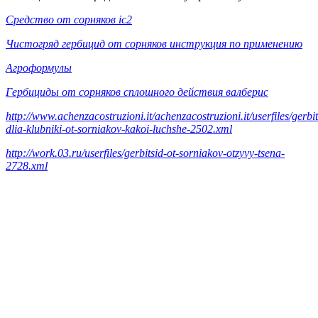
Средство от сорняков ic2
Чистогряд гербицид от сорняков инструкция по применению
Агроформулы
Гербициды от сорняков сплошного действия валберис
http://www.achenzacostruzioni.it/achenzacostruzioni.it/userfiles/gerbit
dlia-klubniki-ot-sorniakov-kakoi-luchshe-2502.xml
http://work.03.ru/userfiles/gerbitsid-ot-sorniakov-otzyvy-tsena-
2728.xml