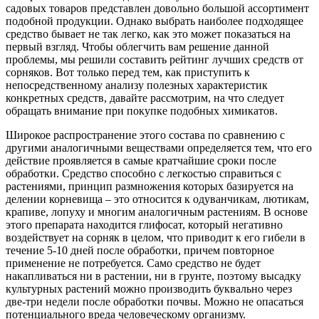
садовых товаров представлен довольно большой ассортимент
подобной продукции. Однако выбрать наиболее подходящее
средство бывает не так легко, как это может показаться на
первый взгляд. Чтобы облегчить вам решение данной
проблемы, мы решили составить рейтинг лучших средств от
сорняков. Вот только перед тем, как приступить к
непосредственному анализу полезных характеристик
конкретных средств, давайте рассмотрим, на что следует
обращать внимание при покупке подобных химикатов.
Широкое распространение этого состава по сравнению с
другими аналогичными веществами определяется тем, что его
действие проявляется в самые кратчайшие сроки после
обработки. Средство способно с легкостью справиться с
растениями, принцип размножения которых базируется на
делении корневища – это относится к одуванчикам, лютикам,
крапиве, лопуху и многим аналогичным растениям. В основе
этого препарата находится глифосат, который негативно
воздействует на сорняк в целом, что приводит к его гибели в
течение 5-10 дней после обработки, причем повторное
применение не потребуется. Само средство не будет
накапливаться ни в растении, ни в грунте, поэтому высадку
культурных растений можно производить буквально через
две-три недели после обработки почвы. Можно не опасаться
потенциального вреда человеческому организму.