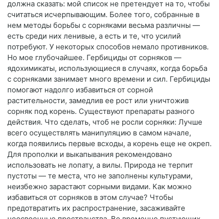
должна сказать: мой список не претендует на то, чтобы
считаться исчерпывающим. Более того, собранные в
нем методы борьбы с сорняками весьма различны —
есть среди них ленивые, а есть и те, что усилий
потребуют. У некоторых способов немало противников.
Но мое глубочайшее. Гербициды от сорняков —
ядохимикаты, использующиеся в случаях, когда борьба
с сорняками занимает много времени и сил. Гербициды
помогают надолго избавиться от сорной
растительности, замедлив ее рост или уничтожив
сорняк под корень. Существуют препараты разного
действия. Что сделать, чтоб не росли сорняки: Лучше
всего осуществлять манипуляцию в самом начале,
когда появились первые всходы, а корень еще не окреп.
Для прополки и выкапывания рекомендовано
использовать не лопату, а вилы. Природа не терпит
пустоты — те места, что не заполнены культурами,
неизбежно зарастают сорными видами. Как можно
избавиться от сорняков в этом случае? Чтобы
предотвратить их распространение, засаживайте
неосвоенные пространства. Во временно пустующих