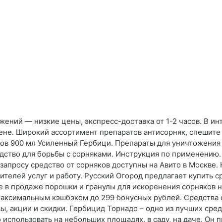
ожений — низкие цены, экспресс-доставка от 1-2 часов. В 
ене. Широкий ассортимент препаратов антисорняк, спешите к
ов 900 мл Усиленный Гербици. Препараты для уничтожения 
дство для борьбы с сорняками. Инструкция по применению. 
запросу средство от сорняков доступны на Авито в Москве. 
телей услуг и работу. Русский Огород предлагает купить ср
е в продаже порошки и гранулы для искоренения сорняков на
 максимальным кэшбэком до 299 бонусных рублей. Средства о
вы, акции и скидки. Гербицид Торнадо – одно из лучших ср
 использовать на небольших площадях, в саду, на даче. Он 