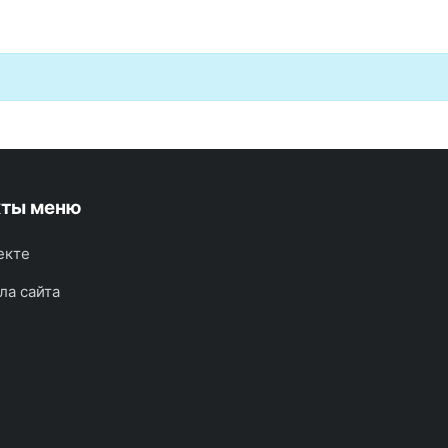
кты меню
екте
ла сайта