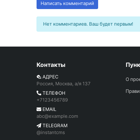
Написать комментарий
Нет комментариев. Ваш будет первым!
Контакты
Пун
АДРЕС
О про
Россия, Москва, а/я 137
Прави
ТЕЛЕФОН
+7123456789
EMAIL
abc@example.com
TELEGRAM
@instantcms