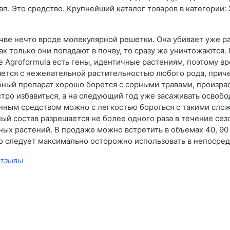
. Это средство. Крупнейший каталог товаров в категории: 
очве нечто вроде молекулярной решетки. Она убивает уже ра
как только они попадают в почву, то сразу же уничтожаются
ве Agroformula есть гены, идентичные растениям, поэтому в
ется с нежелательной растительностью любого рода, причем 
бный препарат хорошо борется с сорными травами, произр
тро избавиться, а на следующий год уже засаживать освоб
анным средством можно с легкостью бороться с такими сло
нный состав разрешается не более одного раза в течение се
ных растений. В продаже можно встретить в объемах 40, 90 
о следует максимально осторожно использовать в непосред
отзывы