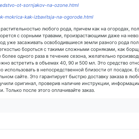
sredstvo-ot-sornjakov-na-ozone.html
ak-mokrica-kak-izbavitsja-na-ogorode.html
астительностью любого рода, причем как на огородах, поля
орется с сорными травами, произрастающими даже на нево
год уже засаживать освободившиеся земли разного рода по
гкостью бороться с такими сложными сорняками, как борще
 более одного раза в течение сезона, желательно производ
жно встретить в объемах 40, 90 и 500 мл. Это средство отн
о использовать в непосредственной близости от посадок. Е
альном сайте. Это гарантирует быстрю доставку заказа в лю
лучили оригинал, проверив наличие инструкции, информации
. Только после этого оплачивайте заказ.