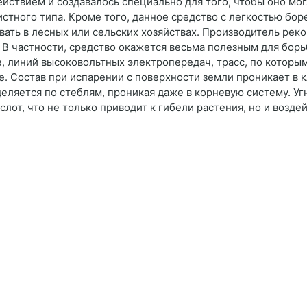
йствием и создавалось специально для того, чтобы оно мо
стного типа. Кроме того, данное средство с легкостью бор
вать в лесных или сельских хозяйствах. Производитель рек
 частности, средство окажется весьма полезным для борьб
 линий высоковольтных электропередач, трасс, по которы
е. Состав при испарении с поверхности земли проникает в к
деляется по стеблям, проникая даже в корневую систему. У
лот, что не только приводит к гибели растения, но и возде