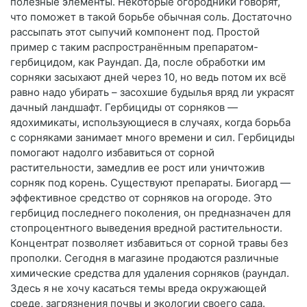
полезные элементы. Некоторые огородники говорят,
что поможет в такой борьбе обычная соль. Достаточно
рассыпать этот сыпучий компонент под. Простой
пример с таким распространённым препаратом-
гербицидом, как Раундап. Да, после обработки им
сорняки засыхают дней через 10, но ведь потом их всё
равно надо убирать – засохшие будылья вряд ли украсят
дачный ландшафт. Гербициды от сорняков —
ядохимикаты, использующиеся в случаях, когда борьба
с сорняками занимает много времени и сил. Гербициды
помогают надолго избавиться от сорной
растительности, замедлив ее рост или уничтожив
сорняк под корень. Существуют препараты. Биогард —
эффективное средство от сорняков на огороде. Это
гербицид последнего поколения, он предназначен для
стопроцентного выведения вредной растительности.
Концентрат позволяет избавиться от сорной травы без
прополки. Сегодня в магазине продаются различные
химические средства для удаления сорняков (раундал.
Здесь я не хочу касаться темы вреда окружающей
среде, загрязнения почвы и экологии своего сада.