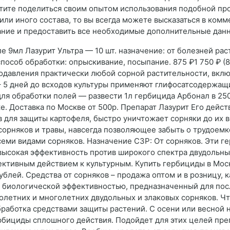
отите поделиться своим опытом использования подобной про
или иного состава, то вы всегда можете высказаться в комм
ание и предоставить все необходимые дополнительные дан
е 9мл Лазурит Ультра — 10 шт. назначение: от болезней раст
 способ обработки: опрыскивание, посыпание. 875 ₽1 750 ₽ 
подавления практически любой сорной растительности, вклю
2 – 5 дней до всходов культуры применяют глифосатсодержащ
 для обработки полей — развести 1л гербицида Арбонал в 2
ке. Доставка по Москве от 500р. Препарат Лазурит Его дей
для защиты картофеля, быстро уничтожает сорняки до их всх
 сорняков и травы, навсегда позволяющее забыть о трудоем
семи видами сорняков. Назначение СЗР: От сорняков. Эти г
высокая эффективность против широкого спектра двудольных
ективным действием к культурным. Купить гербициды в Москв
лей. Средства от сорняков – продажа оптом и в розницу, ка
ой биологической эффективностью, предназначенный для пос
летних и многолетних двудольных и злаковых сорняков. Что
работка средствами защиты растений. С осени или весной 
бициды сплошного действия. Подойдет для этих целей преп