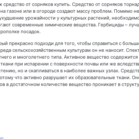
 средство от сорняков купить. Средство от сорняков торнад
, на газоне или в огороде создают массу проблем. Помимо 
 ухудшение урожайности у культурных растений, необходимо
огают современные химические вещества. Гербициды – лучше
рополке посадок.
ый прекрасно подходи для того, чтобы справиться с больш
реда сельскохозяйственным культурам он не наносит. Спек
тнего и многолетнего типа. Активное вещество содержится
ткани при испарении с поверхности почвы или же вследстви
стению, но и скапливаться в наиболее важных узлах. Средст
тому что активно разрушает их образовательные ткани. Он
ов в достаточном количестве вещество проникает в структ
во