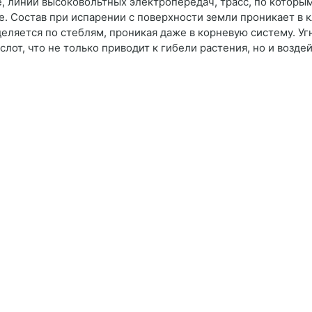
 линий высоковольтных электропередач, трасс, по которы
е. Состав при испарении с поверхности земли проникает в к
деляется по стеблям, проникая даже в корневую систему. У
лот, что не только приводит к гибели растения, но и возде