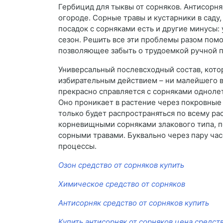
Гербицид для тыквы от сорняков. Антисорняк
огороде. Сорные травы и кустарники в саду
посадок с сорняками есть и другие минусы:
сезон. Решить все эти проблемы разом пом
позволяющее забыть о трудоемкой ручной п
Универсальный послевсходный состав, котор
избирательным действием – ни малейшего в
прекрасно справляется с сорняками одноле
Оно проникает в растение через покровные 
только будет распространяться по всему ра
корневищными сорняками злакового типа, по
сорными травами. Буквально через пару час
процессы.
Озон средство от сорняков купить
Химическое средство от сорняков
Антисорняк средство от сорняков купить
Купить антисорняк от сорняков цена средст