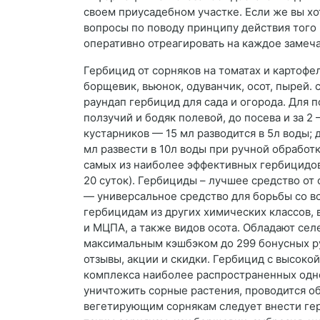
своем приусадебном участке. Если же вы х
вопросы по поводу принципу действия того 
оперативно отреагировать на каждое замеч
Гербицид от сорняков на томатах и картофел
борщевик, вьюнок, одуванчик, осот, пырей.
раундап гербицид для сада и огорода. Для 
ползучий и бодяк полевой, до посева и за 
кустарников — 15 мл разводится в 5л воды;
мл развести в 10л воды при ручной обработ
самых из наиболее эффективных гербицидов 
20 суток). Гербициды – лучшее средство от
— универсальное средство для борьбы со в
гербицидам из других химических классов, 
и МЦПА, а также видов осота. Обладают сел
максимальным кэшбэком до 299 бонусных руб
отзывы, акции и скидки. Гербицид с высок
комплекса наиболее распространенных одно
уничтожить сорные растения, проводится об
вегетирующим сорнякам следует внести гер