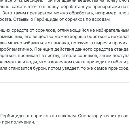
яться 3-12 месяцев. При попадании вещества на почву оно 
ьно, сажать что-то в почву, обработанную препаратами на 
т. Зато таким препаратом можно обработать, например, пл
фосата. Отзывы о Гербициды от сорняков по всходам
учших средств от сорняков, отличающийся не избирательны
Помимо них, это вещество можно хорошо бороться с нежела
ава можно избавиться от вьюнка, ползучего пырея и прочих
роблематично. Принцип действия данного средства стандар
ряться, проникает в листву, стебли сорняков, затем поступ
ементов и воды, что в конечном счете приводит к гибели р
ала становится бурой, потом увядает, то же самое происход
Гербициды от сорняков по всходам. Оператор уточнит у вас 
ё при получении.