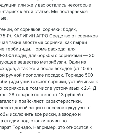
дукции или же у вас остались некоторые
ентариях к этой статье. Мы постараемся
ные.
ений, от сорняков. сорняки: бодяк,
(875 ₽). КАЛИГИН АГРО Средство от сорняков
чая такие злостные сорняки, как пырей
ие гербициды. Норма расхода: для
50-300л воды; для борьбы с сорняками — 30
ствующее вещество метрибузин. Один из
одов, а так же и после всходов (от 10 до
кой ручной прополке посадок. Торнадо 500
ербициды уничтожают сорняки, устойчивые к
 сорняков, в том числе устойчивых к 2,4-Д
е: 28 товаров по цене от 13 рублей с
талог и прайс-лист, характеристики,
левсходовой защиты посевов кукурузы от
бы исключить все риски, а заодно и
на стадии подготовки почвы по
арат Торнадо. Например, это относится к