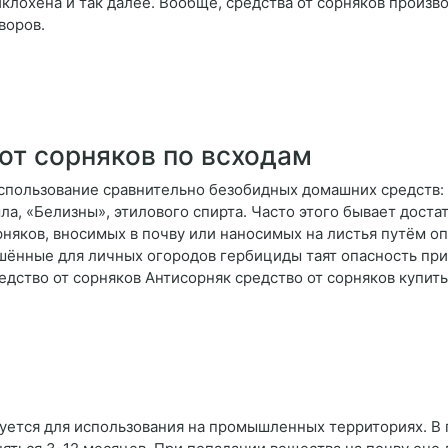
клохена и так далее. Вообще, средства от сорняков произв
воров.
от сорняков по всходам
пользование сравнительно безобидных домашних средств: к
а, «Белизны», этилового спирта. Часто этого бывает доста
рняков, вносимых в почву или наносимых на листья путём о
шённые для личных огородов гербициды таят опасность пр
едство от сорняков Антисорняк средство от сорняков купить
ется для использования на промышленных территориях. В п