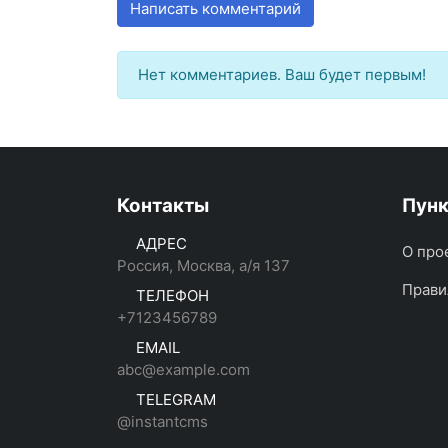
Написать комментарий
Нет комментариев. Ваш будет первым!
Контакты
Пун
АДРЕС
О про
Россия, Москва, а/я 137
Прави
ТЕЛЕФОН
+7123456789
EMAIL
abc@example.com
TELEGRAM
@instantcms