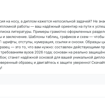
 на носу, а диплом кажется непосильной задачей? Не знает
ипломной работы — ваш надёжный ориентир на пути к успеш
 списка литературы. Примеры грамотно оформленных раздело
ы и заключение. Шаблоны таблиц, графиков и схем — чтобы
: шрифты, отступы, нумерация, ссылки и сноски. Образцы ц
разец — это то, что вам нужно: составлен действующими п
 требованиям вузов 2026 года; основан на реально защищё
бок; станет надёжной основой для вашей уникальной диплом
веренный образец и двигайтесь к защите уверенно! Скачай
у!