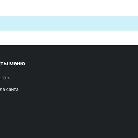
кты меню
екте
ла сайта