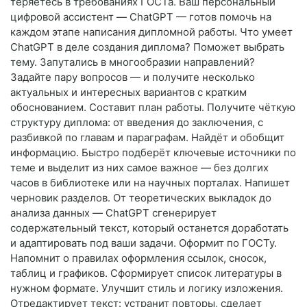
теряетесь в требованиях ГОСТа. Ваш персональный
цифровой ассистент — ChatGPT — готов помочь на
каждом этапе написания дипломной работы. Что умеет
ChatGPT в деле создания диплома? Поможет выбрать
тему. Запутались в многообразии направлений?
Задайте пару вопросов — и получите несколько
актуальных и интересных вариантов с кратким
обоснованием. Составит план работы. Получите чёткую
структуру диплома: от введения до заключения, с
разбивкой по главам и параграфам. Найдёт и обобщит
информацию. Быстро подберёт ключевые источники по
теме и выделит из них самое важное — без долгих
часов в библиотеке или на научных порталах. Напишет
черновик разделов. От теоретических выкладок до
анализа данных — ChatGPT сгенерирует
содержательный текст, который останется доработать
и адаптировать под ваши задачи. Оформит по ГОСТу.
Напомнит о правилах оформления ссылок, сносок,
таблиц и графиков. Сформирует список литературы в
нужном формате. Улучшит стиль и логику изложения.
Отредактирует текст: устранит повторы, сделает