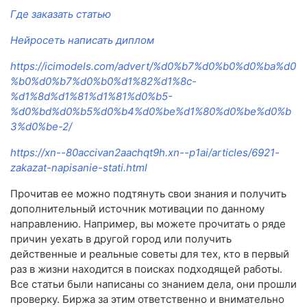
Где заказать статью
Нейросеть написать диплом
https://icimodels.com/advert/%d0%b7%d0%b0%d0%ba%d0
%b0%d0%b7%d0%b0%d1%82%d1%8c-
%d1%8d%d1%81%d1%81%d0%b5-
%d0%bd%d0%b5%d0%b4%d0%be%d1%80%d0%be%d0%b
3%d0%be-2/
https://xn--80accivan2aachqt9h.xn--p1ai/articles/6921-
zakazat-napisanie-stati.html
Прочитав ее можно подтянуть свои знания и получить
дополнительный источник мотивации по данному
направлению. Например, вы можете прочитать о ряде
причин уехать в другой город или получить
действенные и реальные советы для тех, кто в первый
раз в жизни находится в поисках подходящей работы.
Все статьи были написаны со знанием дела, они прошли
проверку. Биржа за этим ответственно и внимательно