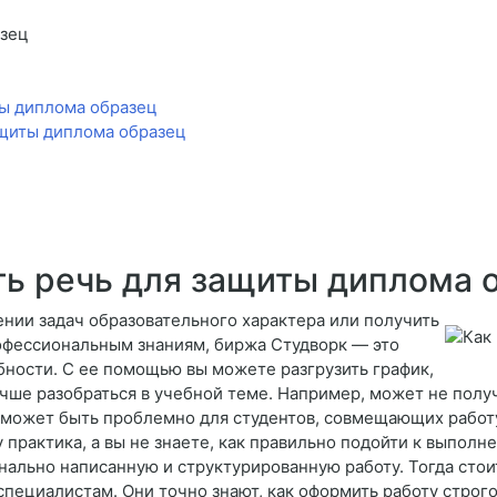
азец
ты диплома образец
ащиты диплома образец
ть речь для защиты диплома 
ении задач образовательного характера или получить
офессиональным знаниям, биржа Студворк — это
бности. С ее помощью вы можете разгрузить график,
учше разобраться в учебной теме. Например, может не получ
 может быть проблемно для студентов, совмещающих работу 
у практика, а вы не знаете, как правильно подойти к выпол
нально написанную и структурированную работу. Тогда стоит
пециалистам. Они точно знают, как оформить работу строг