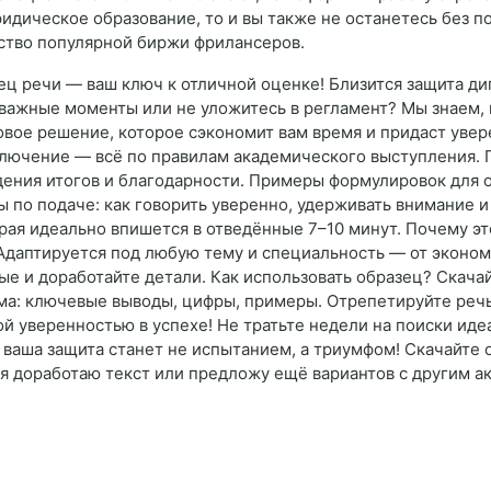
идическое образование, то и вы также не останетесь без 
ство популярной биржи фрилансеров.
ц речи — ваш ключ к отличной оценке! Близится защита дипл
 важные моменты или не уложитесь в регламент? Мы знаем,
вое решение, которое сэкономит вам время и придаст увер
заключение — всё по правилам академического выступления.
дения итогов и благодарности. Примеры формулировок для о
ы по подаче: как говорить уверенно, удерживать внимание и
ая идеально впишется в отведённые 7–10 минут. Почему эт
 Адаптируется под любую тему и специальность — от эконо
ные и доработайте детали. Как использовать образец? Скача
ма: ключевые выводы, цифры, примеры. Отрепетируйте речь
ой уверенностью в успехе! Не тратьте недели на поиски ид
ваша защита станет не испытанием, а триумфом! Скачайте 
, я доработаю текст или предложу ещё вариантов с другим 