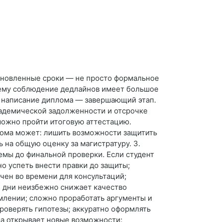
тановленные сроки — не просто формальное
очему соблюдение дедлайнов имеет большое
е написание диплома — завершающий этап.
кадемической задолженности и отсрочке
можно пройти итоговую аттестацию.
плома может: лишить возможности защитить
 на общую оценку за магистратуру. 3.
емы до финальной проверки. Если студент
о успеть внести правки до защиты;
чен во времени для консультаций;
е дни неизбежно снижает качество
рмлении; сложно проработать аргументы и
проверять гипотезы; аккуратно оформлять
ма открывает новые возможности: