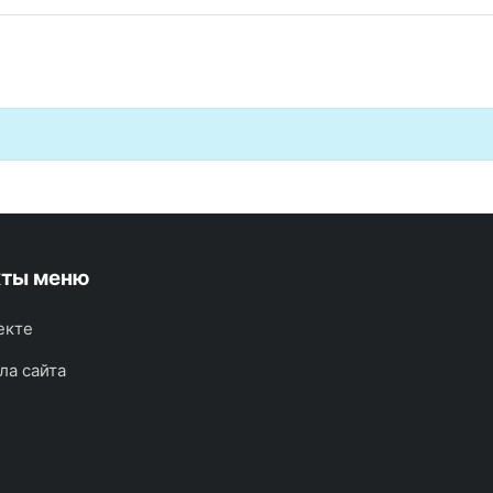
кты меню
екте
ла сайта