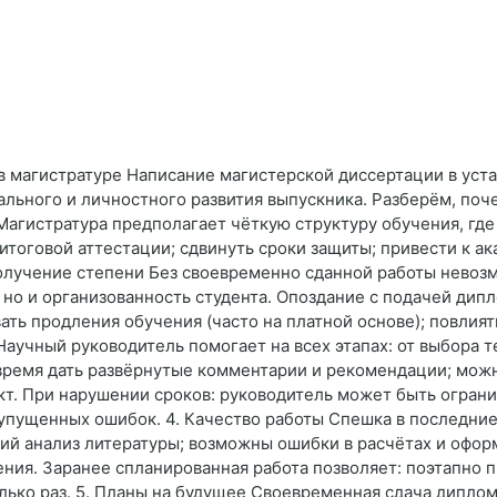
в магистратуре Написание магистерской диссертации в ус
нального и личностного развития выпускника. Разберём, п
 Магистратура предполагает чёткую структуру обучения, гд
тоговой аттестации; сдвинуть сроки защиты; привести к а
получение степени Без своевременно сданной работы невоз
 но и организованность студента. Опоздание с подачей ди
ть продления обучения (часто на платной основе); повлиять
аучный руководитель помогает на всех этапах: от выбора т
 время дать развёрнутые комментарии и рекомендации; можн
кт. При нарушении сроков: руководитель может быть ограни
 упущенных ошибок. 4. Качество работы Спешка в последни
кий анализ литературы; возможны ошибки в расчётах и офо
ения. Заранее спланированная работа позволяет: поэтапно 
олько раз. 5. Планы на будущее Своевременная сдача дипло