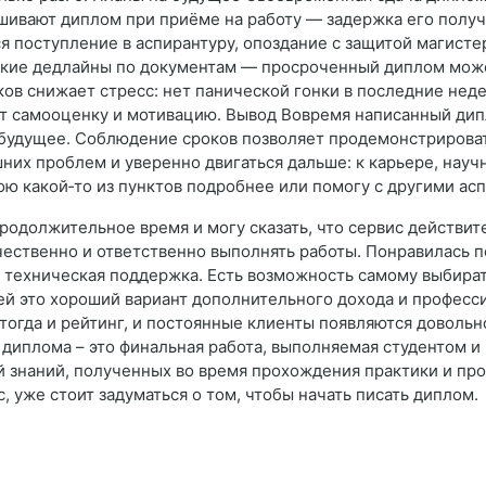
ашивают диплом при приёме на работу — задержка его полу
 поступление в аспирантуру, опоздание с защитой магистер
кие дедлайны по документам — просроченный диплом может
в снижает стресс: нет панической гонки в последние неде
ет самооценку и мотивацию. Вывод Вовремя написанный дип
 будущее. Соблюдение сроков позволяет продемонстрирова
них проблем и уверенно двигаться дальше: к карьере, нау
ою какой‑то из пунктов подробнее или помогу с другими а
родолжительное время и могу сказать, что сервис действит
ачественно и ответственно выполнять работы. Понравилась 
я техническая поддержка. Есть возможность самому выбира
лей это хороший вариант дополнительного дохода и професс
 тогда и рейтинг, и постоянные клиенты появляются доволь
 диплома – это финальная работа, выполняемая студентом и
й знаний, полученных во время прохождения практики и пр
, уже стоит задуматься о том, чтобы начать писать диплом.