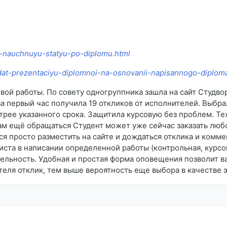
at-nauchnuyu-statyu-po-diplomu.html
zdat-prezentaciyu-diplomnoi-na-osnovanii-napisannogo-diplom
ой работы. По совету одногруппника зашла на сайт Студво
за первый час получила 19 откликов от исполнителей. Выбра
трее указанного срока. Защитила курсовую без проблем. Те
вам ещё обращаться Студент может уже сейчас заказать люб
ся просто разместить на сайте и дождаться отклика и комм
ста в написании определенной работы (контрольная, курсов
тельность. Удобная и простая форма оповещения позволит 
теля отклик, тем выше вероятность еще выбора в качестве 