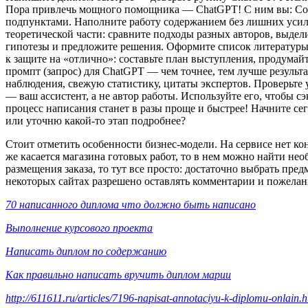
Пора привлечь мощного помощника — ChatGPT! С ним вы: Созд
подпунктами. Наполните работу содержанием без лишних усили
теоретической части: сравните подходы разных авторов, выде
гипотезы и предложите решения. Оформите список литературы 
к защите на «отлично»: составьте план выступления, продумай
промпт (запрос) для ChatGPT — чем точнее, тем лучше результ
наблюдения, свежую статистику, цитаты экспертов. Проверьте 
— ваш ассистент, а не автор работы. Используйте его, чтобы с
процесс написания станет в разы проще и быстрее! Начните се
или уточню какой‑то этап подробнее?
Стоит отметить особенности бизнес-модели. На сервисе нет ко
же касается магазина готовых работ, то в нем можно найти не
размещения заказа, то тут все просто: достаточно выбрать пред
некоторых сайтах разрешено оставлять комментарии и пожелани
70 написанного диплома что должно быть написано
Выполнение курсового проекта
Написать диплом по содержанию
Как правильно написать вручить диплом марии
http://611611.ru/articles/7196-napisat-annotaciyu-k-diplomu-onlain.h