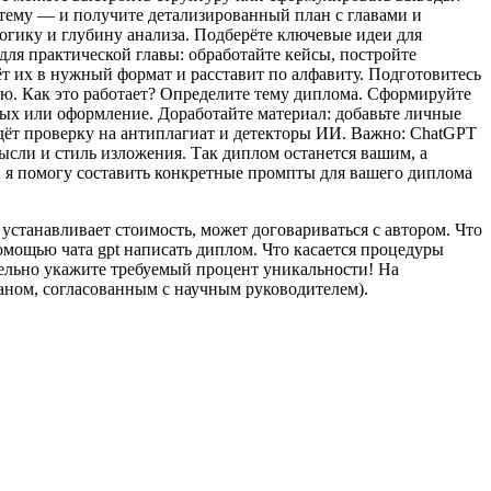
тему — и получите детализированный план с главами и
огику и глубину анализа. Подберёте ключевые идеи для
ля практической главы: обработайте кейсы, постройте
 их в нужный формат и расставит по алфавиту. Подготовитесь
ию. Как это работает? Определите тему диплома. Сформируйте
нных или оформление. Доработайте материал: добавьте личные
йдёт проверку на антиплагиат и детекторы ИИ. Важно: ChatGPT
мысли и стиль изложения. Так диплом останется вашим, а
е, я помогу составить конкретные промпты для вашего диплома
устанавливает стоимость, может договариваться с автором. Что
омощью чата gpt написать диплом. Что касается процедуры
зательно укажите требуемый процент уникальности! На
ланом, согласованным с научным руководителем).