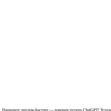
Напишите диплом быстрее — доверьте рутину ChatGPT! Устали