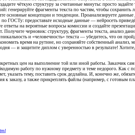
адите чёткую структуру за считанные минуты: просто задайте 
й: генерируйте фрагменты текста по частям, чтобы сохранить л
лите основные концепции и тенденции. Проанализируете данные д
по ГОСТу: предоставьте исходные данные — нейросеть приведёт
те ответы на вероятные вопросы комиссии и создайте презентац
ат. Получите черновик: структуру, фрагменты текста, анализ да
уникальность и «человечность» текста — убедитесь, что он про
экономить время на рутине, но сохраняйте собственный анализ, 
годня — и защитите диплом с уверенностью в результате! Хотит
нкретных цен на выполнение той или иной работы. Заказчик сам 
обходимую работу по нужному предмету и теме недорого. Как с п
мет, указать тему, поставить срок дедлайна. И, конечно же, обя
я к заказу, а также прикреплять файлы (например, с готовым п
tml