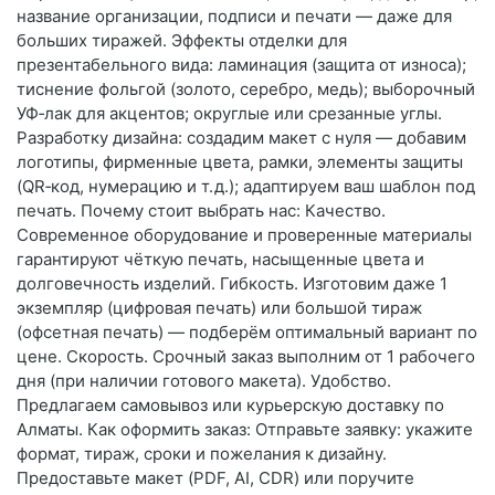
название организации, подписи и печати — даже для
больших тиражей. Эффекты отделки для
презентабельного вида: ламинация (защита от износа);
тиснение фольгой (золото, серебро, медь); выборочный
УФ‑лак для акцентов; округлые или срезанные углы.
Разработку дизайна: создадим макет с нуля — добавим
логотипы, фирменные цвета, рамки, элементы защиты
(QR‑код, нумерацию и т. д.); адаптируем ваш шаблон под
печать. Почему стоит выбрать нас: Качество.
Современное оборудование и проверенные материалы
гарантируют чёткую печать, насыщенные цвета и
долговечность изделий. Гибкость. Изготовим даже 1
экземпляр (цифровая печать) или большой тираж
(офсетная печать) — подберём оптимальный вариант по
цене. Скорость. Срочный заказ выполним от 1 рабочего
дня (при наличии готового макета). Удобство.
Предлагаем самовывоз или курьерскую доставку по
Алматы. Как оформить заказ: Отправьте заявку: укажите
формат, тираж, сроки и пожелания к дизайну.
Предоставьте макет (PDF, AI, CDR) или поручите