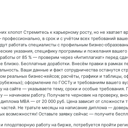
их хлопот Стремитесь к карьерному росту, но не хватает 
профессионально, в срок и с учётом всех требований вашег
дут работать специалисты с профильным бизнес‑образован
еские указания, специфику программы и пожелания вашего 
 работы от 85 % — проверим через «Антиплагиат» перед сд
е близко. Бесплатные доработки. Внесём правки в рамках 
льность. Ваши данные и факт сотрудничества останутся стр
ом реальных бизнес‑кейсов; расчёты, графики и таблицы, 
арубежных); оформление по ГОСТу и требованиям вашего вуз
ку на сайте — указываете тему, сроки и особые требования.
у — начинаем работу. Получаете черновик на проверку, вн
 диплома MBA — от 20 000 руб. Цена зависит от сложности т
 частей. Не тратьте месяцы на написание диплома — довер
овых возможностях! Оставьте заявку сейчас — получите бесп
ю и плодотворную работу на бирже, потребуется пройти рег