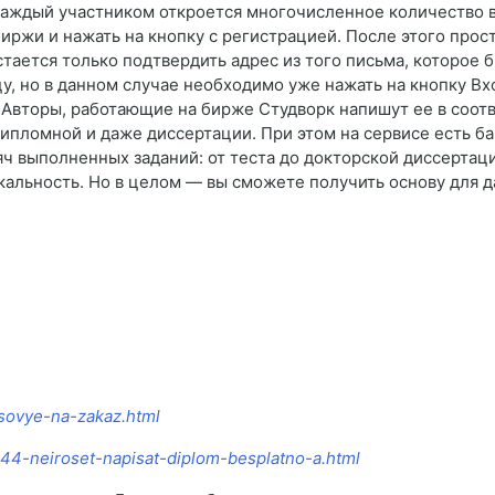
 каждый участником откроется многочисленное количество 
иржи и нажать на кнопку с регистрацией. После этого прос
ается только подтвердить адрес из того письма, которое б
цу, но в данном случае необходимо уже нажать на кнопку Вх
. Авторы, работающие на бирже Студворк напишут ее в соо
 дипломной и даже диссертации. При этом на сервисе есть б
ч выполненных заданий: от теста до докторской диссертаци
кальность. Но в целом — вы сможете получить основу для 
rsovye-na-zakaz.html
9944-neiroset-napisat-diplom-besplatno-a.html