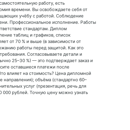
 самостоятельную работу, есть
омия времени. Вы освобождаете себя от
мещающих учёбу с работой. Соблюдение
мени. Профессиональное исполнение. Работы
ответствие стандартам. Диплом
ление таблиц и графиков, список
яет от 70 % и выше (в зависимости от
ержанию работы перед защитой. Как это
 требования. Согласовываете детали и
ычно 25–30 %) — это подтверждает заказ и
осите оставшиеся платежи после
 Что влияет на стоимость? Цена дипломной
е направления); объёма (стандартно 60–
нительных услуг (презентация, речь для
0 000 рублей. Точную цену можно узнать