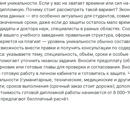
ня уникальности. Если у вас не хватает времени или сил на
дипломную. Почему стоит рассмотреть такой вариант? Экон
лиза данных — это особенно актуально для студентов, сов
бозначенные сроки, даже если до защиты осталось мало вре
дидаты и доктора наук, специалисты в разных областях. Со
 вашего учебного заведения: правильная структура, оформ
веряется на плагиат — уровень уникальности обычно составл
Возможность внести правки и получить консультации по сод
са: указываете тему, специальность, объём, сроки и особые
помогает уточнить нюансы задания. Вносите предоплату (об
рновик или готовые главы для проверки и согласования. Вн
готовую работу в личном кабинете и готовитесь к защите.
альности (гуманитарные, технические, медицинские и други
ти; сроков выполнения (срочный заказ стоит дороже); допол
стоимость готовой дипломной работы начинается от 8 000–1
 предлагают бесплатный расчёт.