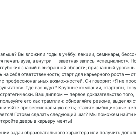
альше? Вы вложили годы в учёбу: лекции, семинары, бессо
 печать вуза, а внутри — заветная запись: «специалист». Но
глубоких знаний в выбранной области; признанный уровень 
 на себя ответственность; старт для карьерного роста — о
р профессиональных возможностей. Он говорит: «Я не прос
результатов». Где вас ждут? Крупные компании, стартапы, г
 стратегически. Ваш диплом — первое доказательство того,
пользуйте его как трамплин: обновляйте резюме, выделяя с
ширяйте профессиональную сеть; ставьте амбициозные цели
нается! Готовы сделать следующий шаг? Мы поможем найти 
ткройте дверь в карьеру мечты!
ении задач образовательного характера или получить допо