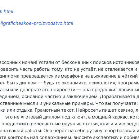
ti.html
oligraficheskoe-proizvodstvo.html
ессонных ночей! Устали от бесконечных поисков источнико
доверить часть работы тому, кто не устаёт, не отвлекается 
диплома превращается из марафона на выживание в чёткий и
жен быть диплом — будь то экономика, психология, програм
рафы или доверьте это нейросети — она предложит логичны
ведением, основной частью и заключением. Дорабатываете 
обственные мысли и уникальные примеры. Что вы получаете
тки или отдыха. Грамотный текст. Нейросеть пишет связно,
— это не «готовый диплом под ключ», а мощный каркас, кот
 предложить релевантные научные статьи, книги и исследов
на вашей работы. Она берёт на себя рутину: сбор базовой 
те контроль над содержанием, вносите экспертизу и добива