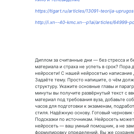
https://tigart.ru/articles/13091-teorija-uprugos
http://i.xn--40-kmc.xn--p1ai/articles/64999-p
Диплом за считанные дни — без стресса и б
материала и страха не успеть в срок? Пора 
нейросети! С нашей нейросетью написание 
Задаёте тему. Просто напишите, о чём дол
структуру. Укажите основные главы и параг
минуты вы получите развёрнутый текст с в
материал под требования вуза, добавьте с
часов для подготовки к экзаменам, подрабо
стиля. Надёжную основу. Готовый черновик 
Подсказки по источникам. Нейросеть может
нейросеть — ваш умный помощник, а не заме
формулировку определений. Вы же сохраняе