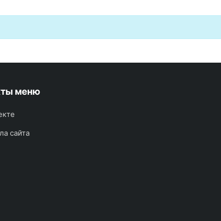
кты меню
екте
ла сайта