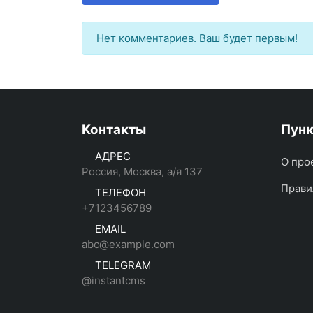
Нет комментариев. Ваш будет первым!
Контакты
Пун
АДРЕС
О про
Россия, Москва, а/я 137
Прави
ТЕЛЕФОН
+7123456789
EMAIL
abc@example.com
TELEGRAM
@instantcms