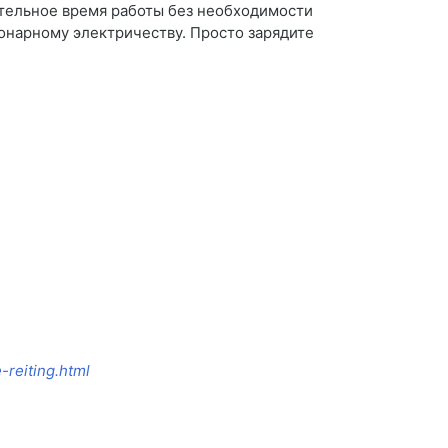
тельное время работы без необходимости
ионарному электричеству. Просто зарядите
-reiting.html