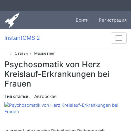
Войти
Регистрация
InstantCMS 2
Статьи
Маркетинг
Psychosomatik von Herz
Kreislauf-Erkrankungen bei
Frauen
Тип статьи:
Авторская
In erster Linie werden Betablocker Patienten mit