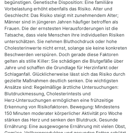
begünstigen. Genetische Disposition: Eine familiäre
Vorbelastung erhöht ebenfalls das Risiko. Alter und
Geschlecht: Das Risiko steigt mit zunehmendem Alter;
Männer sind in jüngeren Jahren häufiger betroffen als
Frauen. Die der ernstesten Herausforderungen ist die
Tatsache, dass viele Menschen ihre individuellen Risiken
unterschätzen. Sie nehmen Bluthochdruck oder hohe
Cholesterinwerte nicht ernst, solange sie keine konkreten
Beschwerden verspüren. Doch gerade diese Faktoren
gelten als stille Killer: Sie schädigen die Blutgefäße über
Jahre und schaffen die Grundlage für Herzinfarkt oder
Schlaganfall. Glücklicherweise lässt sich das Risiko durch
gezielte Maßnahmen deutlich senken. Die wichtigsten
Ansätze sind: Regelmäßige ärztliche Untersuchungen:
Blutdruckmessung, Cholesterintests und
Herz‑Untersuchungen ermöglichen eine frühzeitige
Erkennung von Risikofaktoren. Bewegung: Mindestens
150 Minuten moderater körperlicher Aktivität pro Woche
stärken das Herz und senken den Blutdruck. Gesunde
Ernährung: Eine ausgewogene Ernährung mit vielen Obst,
Gemüse, Vollkornprodukten und gesunden Fetten schützt