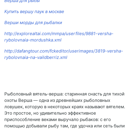
Верша для рыбы
Купить вершу паук в москве
Верши морды для рыбалки
http://explorealtai.com/mmpa/userfiles/9881-versha-
rybolovnaia-mordushka.xml
http://dafangtour.com/fckeditor/userimages/3819-versha-
rybolovnaia-na-vaildberriz.xml
Рыболовный вятель-верша: старинная снасть для тихой
охоты Верша — одна из древнейших рыболовных
ловушек, которую в некоторых краях называют вятелем.
Это простое, но удивительно эффективное
приспособление веками выручало рыбаков: с его
помощью добывали рыбу там, где удочка или сеть были