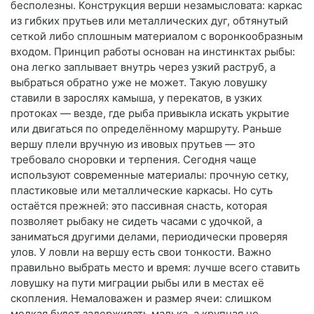
бесполезны. Конструкция верши незамысловата: каркас
из гибких прутьев или металлических дуг, обтянутый
сеткой либо сплошным материалом с воронкообразным
входом. Принцип работы основан на инстинктах рыбы:
она легко заплывает внутрь через узкий раструб, а
выбраться обратно уже не может. Такую ловушку
ставили в зарослях камыша, у перекатов, в узких
протоках — везде, где рыба привыкла искать укрытие
или двигаться по определённому маршруту. Раньше
вершу плели вручную из ивовых прутьев — это
требовало сноровки и терпения. Сегодня чаще
используют современные материалы: прочную сетку,
пластиковые или металлические каркасы. Но суть
остаётся прежней: это пассивная снасть, которая
позволяет рыбаку не сидеть часами с удочкой, а
заниматься другими делами, периодически проверяя
улов. У ловли на вершу есть свои тонкости. Важно
правильно выбрать место и время: лучше всего ставить
ловушку на пути миграции рыбы или в местах её
скопления. Немаловажен и размер ячеи: слишком
мелкая будет задерживать малька, а крупная не