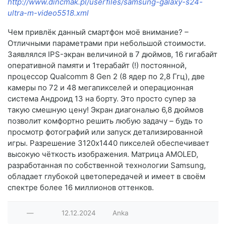
http://www.dincmak.pl/userfiles/samsung-galaxy-s24-
ultra-m-video5518.xml
Чем привлёк данный смартфон моё внимание? –
Отличными параметрами при небольшой стоимости.
Заявлялся IPS-экран величиной в 7 дюймов, 16 гигабайт
оперативной памяти и 1терабайт (!) постоянной,
процессор Qualcomm 8 Gen 2 (8 ядер по 2,8 Ггц), две
камеры по 72 и 48 мегапикселей и операционная
система Андроид 13 на борту. Это просто супер за
такую смешную цену! Экран диагональю 6,8 дюймов
позволит комфортно решить любую задачу – будь то
просмотр фотографий или запуск детализированной
игры. Разрешение 3120x1440 пикселей обеспечивает
высокую чёткость изображения. Матрица AMOLED,
разработанная по собственной технологии Samsung,
обладает глубокой цветопередачей и имеет в своём
спектре более 16 миллионов оттенков.
—
12.12.2024
Anka