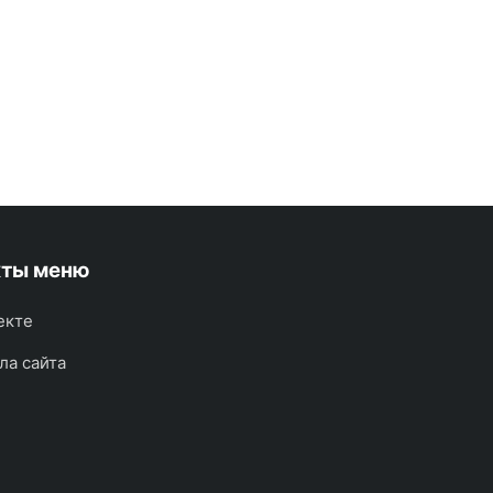
кты меню
екте
ла сайта