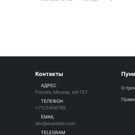
Контакты
Пун
АДРЕС
О про
Россия, Москва, а/я 137
Прави
ТЕЛЕФОН
+7123456789
EMAIL
abc@example.com
TELEGRAM