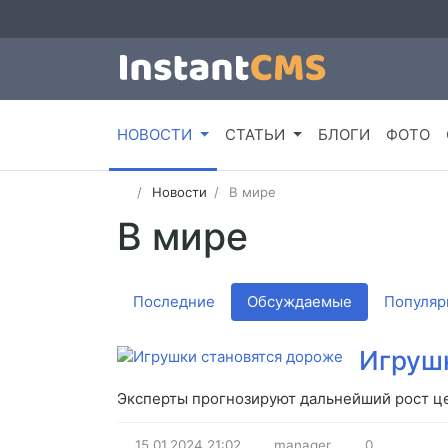
НОВОСТИ
СТАТЬИ
БЛОГИ
ФОТО
Новости
В мире
В мире
Последние
Обсуждаемые
Популяр
Игруш
Эксперты прогнозируют дальнейший рост це
15.01.2024
21:02
manager
0