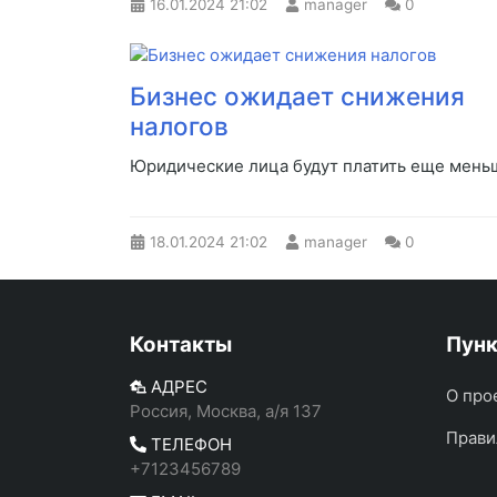
16.01.2024
21:02
manager
0
Бизнес ожидает снижения
налогов
Юридические лица будут платить еще мень
18.01.2024
21:02
manager
0
Контакты
Пун
АДРЕС
О про
Россия, Москва, а/я 137
Прави
ТЕЛЕФОН
+7123456789