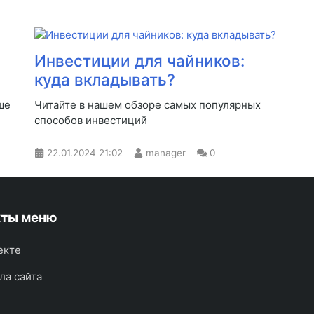
Инвестиции для чайников:
куда вкладывать?
ше
Читайте в нашем обзоре самых популярных
способов инвестиций
22.01.2024
21:02
manager
0
кты меню
екте
ла сайта