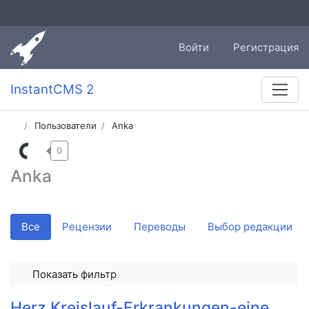
Войти
Регистрация
InstantCMS 2
Пользователи
Anka
0
Anka
Все
Рецензии
Переводы
Выбор редакции
Показать фильтр
Herz Kreislauf-Erkrankungen-eine